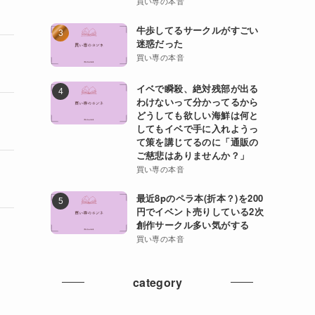
買い専の本音
牛歩してるサークルがすごい
迷惑だった
買い専の本音
イベで瞬殺、絶対残部が出る
わけないって分かってるから
どうしても欲しい海鮮は何と
してもイベで手に入れようっ
て策を講じてるのに「通販の
ご慈悲はありませんか？」
買い専の本音
最近8pのペラ本(折本？)を200
円でイベント売りしている2次
創作サークル多い気がする
買い専の本音
category