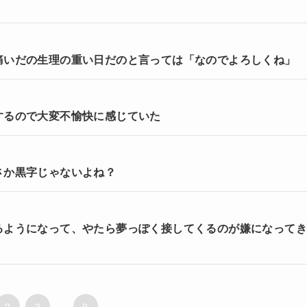
痛いだの生理の重い日だのと言っては「なのでよろしくね」
するので大変不愉快に感じていた
さか黒字じゃないよね？
るようになって、やたら夢っぽく接してくるのが嫌になって
2
3
...
9