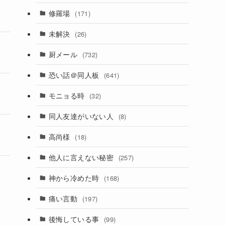
修羅場
(171)
未解決
(26)
厨メール
(732)
恐い話＠同人板
(641)
モニョる時
(32)
同人友達がいない人
(8)
高尚様
(18)
他人に言えない秘密
(257)
神から冷めた時
(168)
痛い言動
(197)
後悔している事
(99)