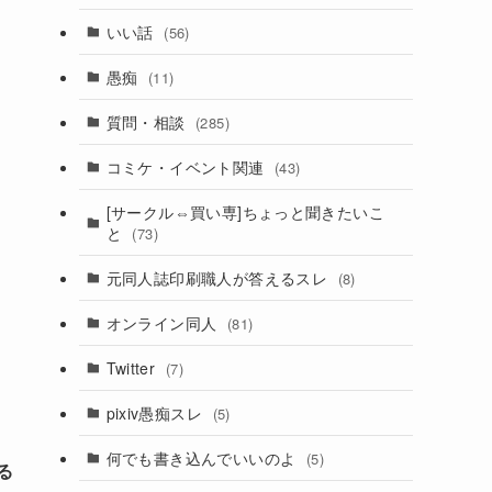
いい話
(56)
愚痴
(11)
質問・相談
(285)
コミケ・イベント関連
(43)
[サークル⇔買い専]ちょっと聞きたいこ
と
(73)
元同人誌印刷職人が答えるスレ
(8)
オンライン同人
(81)
Twitter
(7)
pixiv愚痴スレ
(5)
何でも書き込んでいいのよ
(5)
る