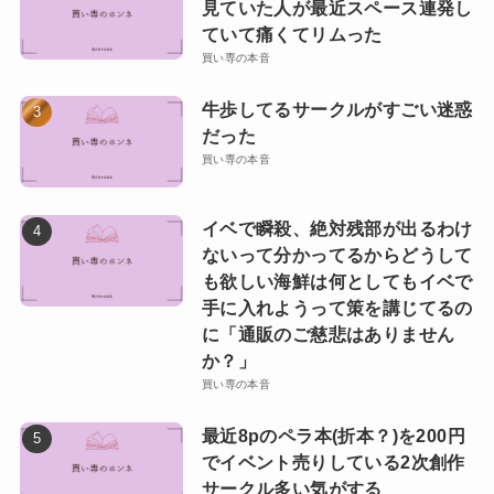
見ていた人が最近スペース連発し
ていて痛くてリムった
買い専の本音
牛歩してるサークルがすごい迷惑
だった
買い専の本音
イベで瞬殺、絶対残部が出るわけ
ないって分かってるからどうして
も欲しい海鮮は何としてもイベで
手に入れようって策を講じてるの
に「通販のご慈悲はありません
か？」
買い専の本音
最近8pのペラ本(折本？)を200円
でイベント売りしている2次創作
サークル多い気がする