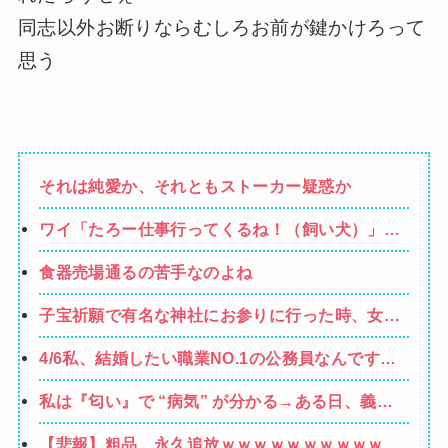
同志以外お断りならむしろお前が鍵かけろって
思う
それは純愛か、それともストーカー疑惑か
ワイ「たろー仕事行ってくるね！（飼い犬）」犬
「…？（ぷい」
食器売場通るの苦手なのよね
子宝祈願で有名な神社にお参りに行った時、女の
子が生まれるという赤い石を持ち帰ったら男の子
4/6私、結婚したい職業NO.1の公務員なんですけ
を出産。しばらくしてお礼も兼ねて石を返しに行
ど、嫁が子供連れて家出した。全く理由は思いつ
こうと思って石を見ると…
私は『匂い』で “病気” が分かる→ある日、義弟
かないけど強いてあげるとすれば母のせいかもし
嫁の子供から「ガンの匂い」がし始めたので、夫
れない。嫁のせいでアトピー悪化しそう→
【悲報】粗品、永久追放ｗｗｗｗｗｗｗｗｗｗｗ