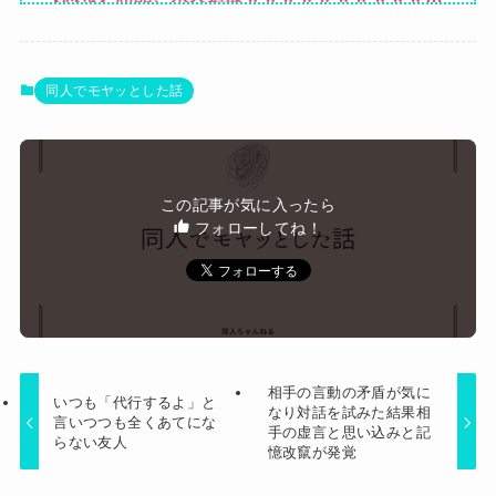
経由で「ガンではないか」と伝えたら怒って絶
ｗｗｗｗ（証拠あり）
縁、その結果・・・
【画像】漫画家・桂正和、最新のパンツ＆お尻の
イラスト投稿にネット衝撃「この質感の出し方」
【悲報】ライザさん、お●ぱいを触られてしまう
同人でモヤッとした話
「実写かと思いました」
ｗｗｗｗｗｗｗｗ
【衝撃】ワイのパッパ、会社でナンバーツーにな
った結果ｗｗｗｗｗｗｗｗｗｗ
【悲報】男が嫌いな男の特徴がこちらｗｗｗｗｗ
この記事が気に入ったら
ｗｗｗｗｗ
フォローしてね！
Powered by livedoor 相互RSS
相手の言動の矛盾が気に
いつも「代行するよ」と
なり対話を試みた結果相
言いつつも全くあてにな
手の虚言と思い込みと記
らない友人
憶改竄が発覚