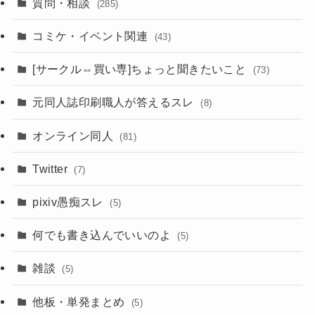
質問・相談
(285)
コミケ・イベント関連
(43)
[サークル⇔買い専]ちょっと聞きたいこと
(73)
元同人誌印刷職人が答えるスレ
(8)
オンライン同人
(81)
Twitter
(7)
pixiv愚痴スレ
(5)
何でも書き込んでいいのよ
(5)
雑談
(5)
他板・単発まとめ
(5)