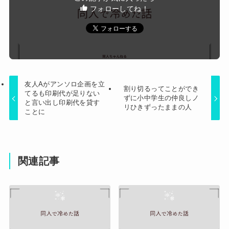
ムって何のために入っていの？って聞くわけ」
フォローしてね！
Powered by livedoor 相互RSS
友人Aがアンソロ企画を立
割り切るってことができ
てるも印刷代が足りない
ずに小中学生の仲良しノ
と言い出し印刷代を貸す
リひきずったままの人
ことに
関連記事