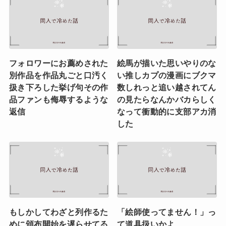
フォロワーにお薦めされた
絵馬が描いた思いやりのな
別作品を作品丸ごと口汚く
い推しカプの漫画にブクマ
扱き下ろした挙げ句その作
数しれっと追い越されてん
品ファンも侮辱するような
の見たらなんかバカらしく
返信
なって衝動的に支部アカ消
した
もしかしてわざと列作るた
「絵師使ってません！」っ
めに頒布開始を遅らせてる
て道具扱いかよ