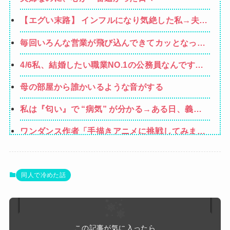
【エグい末路】 インフルになり気絶した私→夫に
顔をはたかれ「病気だからって甘えるな！旦那様
毎回いろんな営業が飛び込んできてカッとなった
の為に家事をしろ！」夫が無職になった時、私
業者「うちで飼ってる犬の散歩でも行きやが
「無職が甘えるな」と復讐し続けた結果…
4/6私、結婚したい職業NO.1の公務員なんですけ
れ！」私「いいんですか！」→ すると・・・
ど、嫁が子供連れて家出した。全く理由は思いつ
母の部屋から誰かいるような音がする
かないけど強いてあげるとすれば母のせいかもし
れない。嫁のせいでアトピー悪化しそう→
私は『匂い』で “病気” が分かる→ある日、義弟
嫁の子供から「ガンの匂い」がし始めたので、夫
ワンダンス作者「手描きアニメに挑戦してみまし
経由で「ガンではないか」と伝えたら怒って絶
た」
縁、その結果・・・
【画像】山ガールさん、山でラーメンを食べたら
おじさんに怒られるｗｗｗ
【画像】咲-saki-作者、ようやく『奇乳』に気付
同人で冷めた話
くｗｗｗｗ
【悲報】男が嫌いな男の特徴がこちらｗｗｗｗｗ
ｗｗｗｗｗ
ホリエモン「面接でさ、納豆パックの薄いフィル
この記事が気に入ったら