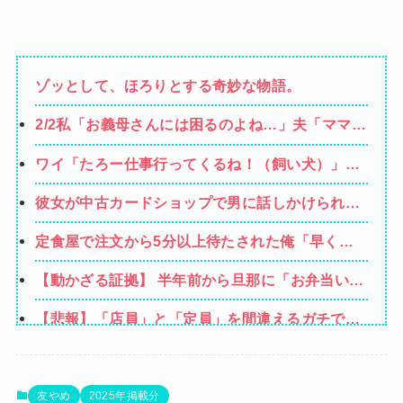
ゾッとして、ほろりとする奇妙な物語。
2/2私「お義母さんには困るのよね…」夫「ママを
馬鹿にするな！」「確かにママは頭が悪いけどそ
ワイ「たろー仕事行ってくるね！（飼い犬）」犬
れを他人に指摘されるのはムカつく！」もうこの
「…？（ぷい」
人とは一緒にやっていけないけど、子供が
彼女が中古カードショップで男に話しかけられ
た。いきなり彼女の持ち歩いてたカードを品定め
定食屋で注文から5分以上待たされた俺「早く作
しだしたらしく…
れよノロマ！底辺職はキビキビ動け！そんなんだ
【動かざる証拠】 半年前から旦那に「お弁当いら
から給料低いんだろうな！」→ すると…
ない」と言われることが度々あった → ある日、
【悲報】「店員」と「定員」を間違えるガチでヤ
空のお弁当箱を取る為に旦那の鞄を開けた時に、
バいやつ、ネット上に多すぎる ← こ
衝撃のブツを発見してしまう…
【衝撃】クルタ族虐 殺の犯人、ツェリードニヒで
れ・・・・・・
確定！クロロの演劇のせいで2人も無駄死にに
【悲報】有名漫画家、がんを公表「大腸癌になっ
友やめ
2025年掲載分
wwww