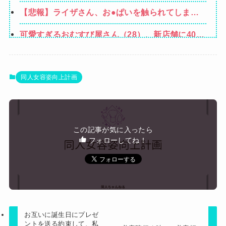
けどマジでとんでもなく無能
【悲報】ライザさん、お●ぱいを触られてしまう
ｗｗｗｗｗｗｗｗ
可愛すぎるおむすび屋さん（28）、新店舗に4000
万円クラファンした成功した結果弱男集団から叩
みいちゃん、セコカンになる
かれてしまうｗｗｗｗ
レストランで食事してたらいきなり後ろから髪を
同人女容姿向上計画
引っ張られ、子供が悪戯してるのかと思い注意し
毎回いろんな営業が飛び込んできてカッとなった
ようと振り向こうとしたら耳元でハサミの音がし
業者「うちで飼ってる犬の散歩でも行きやが
た！妙に頭が軽くなったと思ったら…
4/6私、結婚したい職業NO.1の公務員なんですけ
れ！」私「いいんですか！」→ すると・・・
この記事が気に入ったら
ど、嫁が子供連れて家出した。全く理由は思いつ
フォローしてね！
Powered by livedoor 相互RSS
かないけど強いてあげるとすれば母のせいかもし
れない。嫁のせいでアトピー悪化しそう→
お互いに誕生日にプレゼ
ントを送る約束して、私