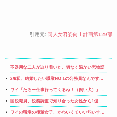
引用元:
同人女容姿向上計画第129部
不器用な二人が辿り着いた、切なく温かい恋物語
2/6私、結婚したい職業NO.1の公務員なんですけ
ど、嫁が子供連れて家出した。全く理由は思いつ
ワイ「たろー仕事行ってくるね！（飼い犬）」犬
かないけど強いてあげるとすれば母のせいかもし
「…？（ぷい」
れない。嫁のせいでアトピー悪化しそう→
国税職員、税務調査で知り合った女性から1億
5000万円を受け取り、競艇で3億円越えの収入
ワイの職場の後輩女子、かわいくていい匂いする