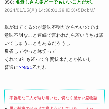
856:
名無しさん＠どーでもいいことだが。
2024/01/15(月) 14:38:01.39 ID:X+5DcbM/
親が出てくるのが意味不明だから怖いのでは
意味不明なこと連続で言われたら若いうちは頷
いてしまうこともあるだろうし
反省してやっと縁切って
それで3年も経って年賀状来たとか怖いし
普通に
>>851
乙だわ
不器用な二人が辿り着いた、切なく温かい恋物語
男が船室のベッドで寝ようとしていた。…えっ？