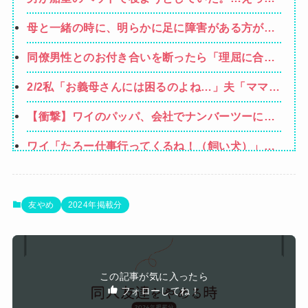
あなたは誰ですか？→ 見知らぬひとがいるんだ
母と一緒の時に、明らかに足に障害がある方が歩
が…
いていた。母「なんであんな歩き方なの？ふざけ
同僚男性とのお付き合いを断ったら「理屈に合わ
てるの？」
ない主張を振りかざす感情的なヒステリー女」と
2/2私「お義母さんには困るのよね…」夫「ママを
言いふらされて・・・
馬鹿にするな！」「確かにママは頭が悪いけどそ
【衝撃】ワイのパッパ、会社でナンバーツーにな
れを他人に指摘されるのはムカつく！」もうこの
った結果ｗｗｗｗｗｗｗｗｗｗ
人とは一緒にやっていけないけど、子供が
ワイ「たろー仕事行ってくるね！（飼い犬）」犬
「…？（ぷい」
【動画】大阪府警に射殺されたオッサン、めちゃ
めちゃ苦しそうに死ぬ
【悲報】コレコレ、月収1億円ｗｗｗそりゃ外出
友やめ
2024年掲載分
るのにボディガードつけるわ…
パパ活不倫を暴露された大物芸人さん(63)、晒さ
れたLINEが面白すぎるｗｗｗｗｗｗｗｗｗ(画像ｱ
オコエ瑠偉、メキシコに渡って2球団を即クビ
ﾘ)
この記事が気に入ったら
→SNS更新が3ヶ月間止まって消息不明に
フォローしてね！
Powered by livedoor 相互RSS