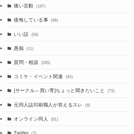
痛い言動
(197)
後悔している事
(99)
いい話
(56)
愚痴
(11)
質問・相談
(285)
コミケ・イベント関連
(43)
[サークル⇔買い専]ちょっと聞きたいこと
(73)
元同人誌印刷職人が答えるスレ
(8)
オンライン同人
(81)
Twitter
(7)