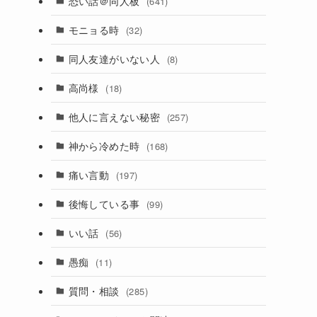
恐い話＠同人板
(641)
モニョる時
(32)
同人友達がいない人
(8)
高尚様
(18)
他人に言えない秘密
(257)
神から冷めた時
(168)
痛い言動
(197)
後悔している事
(99)
り
いい話
(56)
愚痴
(11)
質問・相談
(285)