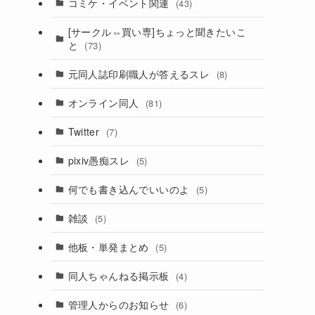
コミケ・イベント関連
(43)
[サークル⇔買い専]ちょっと聞きたいこ
と
(73)
元同人誌印刷職人が答えるスレ
(8)
オンライン同人
(81)
Twitter
(7)
pixiv愚痴スレ
(5)
何でも書き込んでいいのよ
(5)
雑談
(5)
他板・単発まとめ
(5)
同人ちゃんねる掲示板
(4)
管理人からのお知らせ
(6)