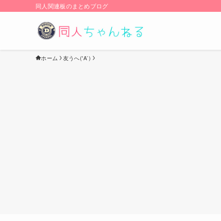
同人関連板のまとめブログ
ホーム
友うへ('A`)