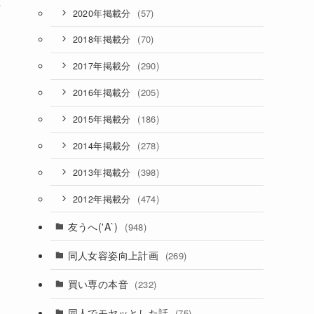
好
(57)
2020年掲載分
(70)
2018年掲載分
(290)
2017年掲載分
(205)
2016年掲載分
(186)
2015年掲載分
(278)
2014年掲載分
(398)
2013年掲載分
(474)
2012年掲載分
友うへ('A`)
(948)
い
同人女容姿向上計画
(269)
買い専の本音
(232)
自
同人でモヤッとした話
(75)