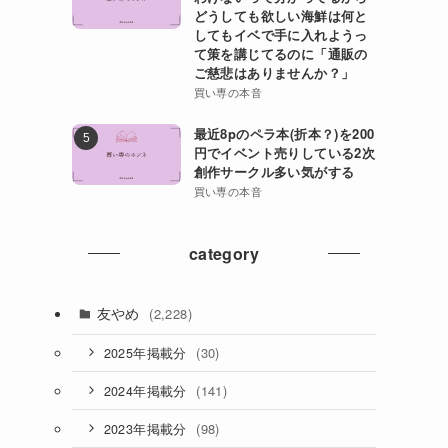
どうしても欲しい海鮮は何と
してもイベで手に入れようっ
て策を講じてるのに「通販の
ご慈悲はありませんか？」
買い専の本音
最近8pのペラ本(折本？)を200
円でイベント売りしている2次
創作サークル多い気がする
買い専の本音
な
category
友やめ
(2,228)
(30)
2025年掲載分
(141)
2024年掲載分
(98)
2023年掲載分