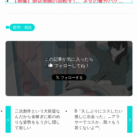
【画像】閉店間際の回転ずし、ネタの量がバグっ
ゃないしね、うちだけじゃどうしようもないか
てると話題にｗｗｗｗｗ
ら」と会話が聞こえてきた→すると・・・
【悲報】坂口杏里を家に住ませてあげた結果ｗｗ
ｗｗ
【動画】甲子園の女性審判、大誤審で炎上
質問・相談
生活保護の相談に行ったら、愛猫を手放さないと
無理と言われた。子どものような存在だから手放
Powered by livedoor 相互RSS
すのは絶対に考えられない・・・
この記事が気に入ったら
フォローしてね！
二次創作という大前提な
B「久しぶりにコスしたい
んだから金稼ぎに前のめ
推しに出会った」→アラ
りな姿勢をもう少し隠し
サーでコスか…我々もう
て欲しい
若くないよ^^;