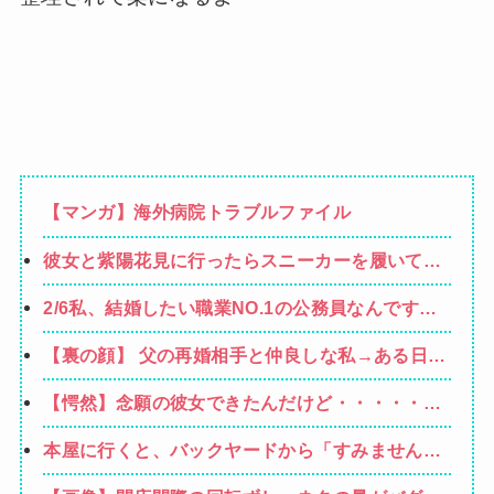
【マンガ】海外病院トラブルファイル
彼女と紫陽花見に行ったらスニーカーを履いてき
てた。普通かわいいぺたんこ靴とかじゃないの？
2/6私、結婚したい職業NO.1の公務員なんですけ
コーヒーや手作り菓子も持ってこないしさぁ…
ど、嫁が子供連れて家出した。全く理由は思いつ
【裏の顔】 父の再婚相手と仲良しな私→ある日、
かないけど強いてあげるとすれば母のせいかもし
私の帰宅に気付かない再婚相手「血繋がってない
れない。嫁のせいでアトピー悪化しそう→
【愕然】念願の彼女できたんだけど・・・・・・
のに大学費用出さなきゃいけないの腹立つわ…姑
とんでもない素性が見えてきた・・・・・・
だったら先に亡くなるのに笑」私「…」
本屋に行くと、バックヤードから「すみません、
本当にすみません（泣）「でもあなた、初めてじ