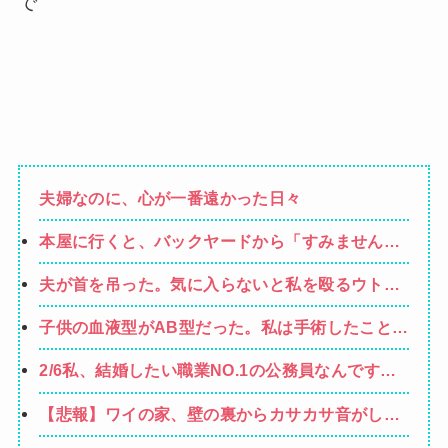
で
夫婦なのに、心が一番遠かった日々
本屋に行くと、バックヤードから「すみません、
本当にすみません（泣）「でもあなた、初めてじ
夫が首を吊った。気に入らないと私を殴るウトと
ゃないしね、うちだけじゃどうしようもないか
それを傍観するトメに生活費をくれない夫…地獄
ら」と会話が聞こえてきた→すると・・・
子供の血液型がAB型だった。私は手術したことあ
の義実家をでて離婚しようとしたら…夫にはとん
るからA型で合ってるし…旦那(O型)の血液型を調
でもない秘密があった
2/6私、結婚したい職業NO.1の公務員なんですけ
べてみよう」→ 結果・・・
ど、嫁が子供連れて家出した。全く理由は思いつ
【悲報】ワイの家、壁の裏からカサカサ音がして
かないけど強いてあげるとすれば母のせいかもし
終わるwwwww
れない。嫁のせいでアトピー悪化しそう→