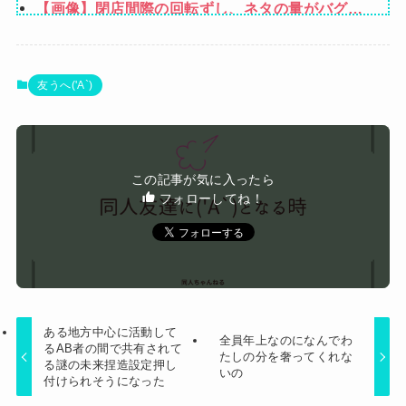
【画像】閉店間際の回転ずし、ネタの量がバグっ
てると話題にｗｗｗｗｗ
【悲報】坂口杏里を家に住ませてあげた結果ｗｗ
ｗｗ
ワイ、「着衣おっばい」でしか抜けない体質にな
友うへ('A`)
ってしまうｗｗｗｗｗ
SNSで知り合ったJK10人とS●Xしてハメ撮り770
本撮ったイケメン逮捕wwwwwwwwwwwwwww
彼女が中古カードショップで男に話しかけられ
この記事が気に入ったら
た。いきなり彼女の持ち歩いてたカードを品定め
フォローしてね！
Powered by livedoor 相互RSS
しだしたらしく…
ある地方中心に活動して
全員年上なのになんでわ
るAB者の間で共有されて
たしの分を奢ってくれな
る謎の未来捏造設定押し
いの
付けられそうになった