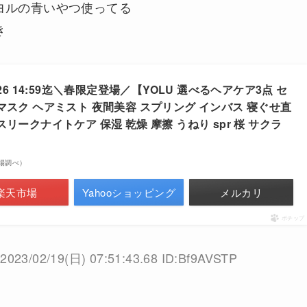
ヨルの青いやつ使ってる
き
26 14:59迄＼春限定登場／【YOLU 選べるヘアケア3点 セ
マスク ヘアミスト 夜間美容 スプリング インバス 寝ぐせ直
リークナイトケア 保湿 乾燥 摩擦 うねり spr 桜 サクラ
天市場調べ）
楽天市場
Yahooショッピング
メルカリ
ポチップ
2023/02/19(日) 07:51:43.68 ID:Bf9AVSTP