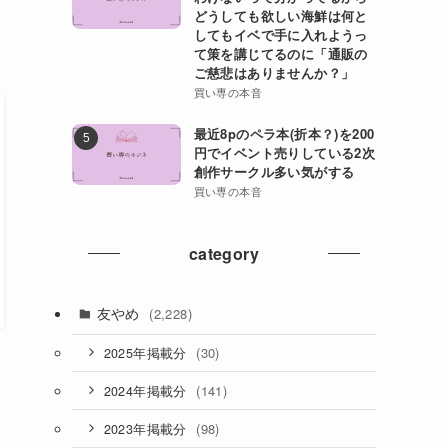
どうしても欲しい海鮮は何と
してもイベで手に入れようっ
て策を講じてるのに「通販の
ご慈悲はありませんか？」
買い専の本音
最近8pのペラ本(折本？)を200
円でイベント売りしている2次
創作サークル多い気がする
買い専の本音
category
友やめ
(2,228)
(30)
2025年掲載分
(141)
2024年掲載分
(98)
2023年掲載分