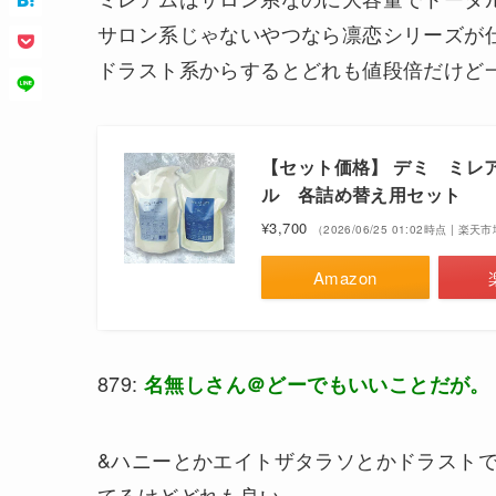
サロン系じゃないやつなら凛恋シリーズが
ドラスト系からするとどれも値段倍だけど
【セット価格】 デミ ミレアム
ル 各詰め替え用セット
¥3,700
（2026/06/25 01:02時点 | 楽
Amazon
879:
名無しさん＠どーでもいいことだが。
&ハニーとかエイトザタラソとかドラスト
てるけどどれも良い