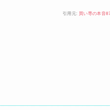
引用元:
買い専の本音8