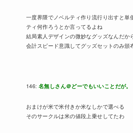
一度界隈でノベルティ作り流行り出すと単
ティ何作ろうとか言ってるよね
結局素人デザインの微妙なグッズなんだか
会計スピード意識してグッズセットのみ頒
146:
名無しさん＠どーでもいいことだが。
おまけが米で米付きか米なしかで選べる
そのサークルは米の値段上乗せしてたわ