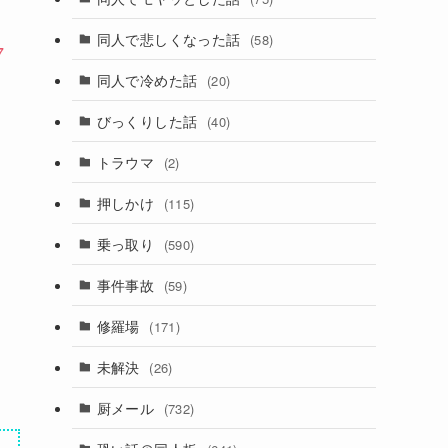
同人で悲しくなった話
(58)
7
同人で冷めた話
(20)
びっくりした話
(40)
トラウマ
(2)
押しかけ
(115)
乗っ取り
(590)
事件事故
(59)
修羅場
(171)
未解決
(26)
厨メール
(732)