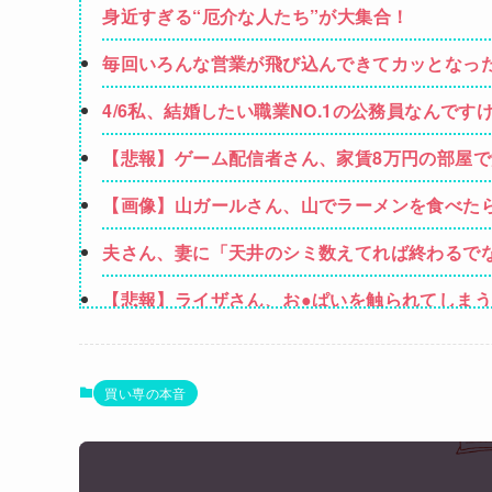
身近すぎる“厄介な人たち”が大集合！
毎回いろんな営業が飛び込んできてカッとなっ
いんですか！」→ すると・・・
4/6私、結婚したい職業NO.1の公務員なんで
強いてあげるとすれば母のせいかもしれない。
【悲報】ゲーム配信者さん、家賃8万円の部屋
【画像】山ガールさん、山でラーメンを食べた
夫さん、妻に「天井のシミ数えてれば終わるでな
【悲報】ライザさん、お●ぱいを触られてしま
女性「レイプされました」検事「嘘では？」女
立ち食いそばどこのが好き？ 狭山そば、富士
買い専の本音
ろり庵
私は『匂い』で “病気” が分かる→ある日、
ンではないか」と伝えたら怒って絶縁、その結
同僚男性とのお付き合いを断ったら「理屈に合