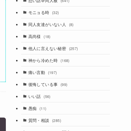
恐い話＠同人板
(641)
モニョる時
(32)
同人友達がいない人
(8)
高尚様
(18)
他人に言えない秘密
(257)
神から冷めた時
(168)
痛い言動
(197)
後悔している事
(99)
いい話
(56)
愚痴
(11)
質問・相談
(285)