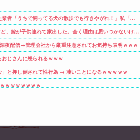
た業者「うちで飼ってる犬の散歩でも行きやがれ！」私「い
すけど、嫁が子供連れて家出した。全く理由は思いつかないけど
嫁のせいでアトピー悪化しそう→
で深夜配信→管理会社から厳重注意されてお気持ち表明ｗｗｗ
らおじさんに怒られるｗｗｗ
」と押し倒されて性行為 → 凄いことになるｗｗｗｗｗ
うｗｗｗｗｗｗｗｗ
性「傷ついたので訴えます」
そば、ゆで太郎、小諸そば、箱根そば、しぶそば、梅もと、い
義弟嫁の子供から「ガンの匂い」がし始めたので、夫経由で「ガ
果・・・
わない主張を振りかざす感情的なヒステリー女」と言いふら