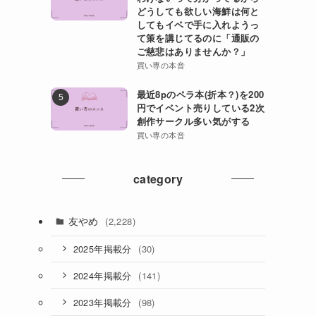
どうしても欲しい海鮮は何と
してもイベで手に入れようっ
て策を講じてるのに「通販の
ご慈悲はありませんか？」
買い専の本音
最近8pのペラ本(折本？)を200
円でイベント売りしている2次
創作サークル多い気がする
買い専の本音
category
友やめ
(2,228)
(30)
2025年掲載分
(141)
2024年掲載分
(98)
2023年掲載分