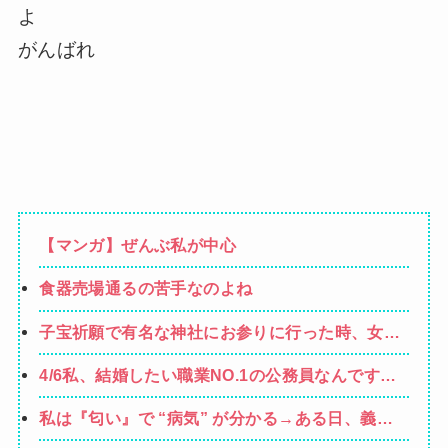
よ
がんばれ
【マンガ】ぜんぶ私が中心
食器売場通るの苦手なのよね
子宝祈願で有名な神社にお参りに行った時、女の
子が生まれるという赤い石を持ち帰ったら男の子
4/6私、結婚したい職業NO.1の公務員なんですけ
を出産。しばらくしてお礼も兼ねて石を返しに行
ど、嫁が子供連れて家出した。全く理由は思いつ
こうと思って石を見ると…
私は『匂い』で “病気” が分かる→ある日、義弟
かないけど強いてあげるとすれば母のせいかもし
嫁の子供から「ガンの匂い」がし始めたので、夫