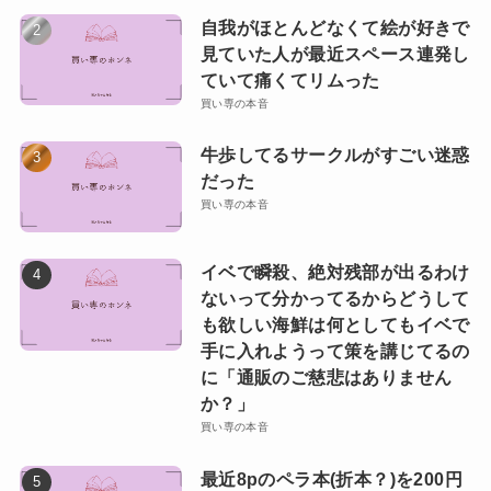
自我がほとんどなくて絵が好きで
見ていた人が最近スペース連発し
ていて痛くてリムった
買い専の本音
牛歩してるサークルがすごい迷惑
だった
買い専の本音
イベで瞬殺、絶対残部が出るわけ
ないって分かってるからどうして
も欲しい海鮮は何としてもイベで
手に入れようって策を講じてるの
に「通販のご慈悲はありません
か？」
買い専の本音
最近8pのペラ本(折本？)を200円