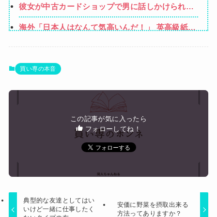
れない。嫁のせいでアトピー悪化しそう→
彼女が中古カードショップで男に話しかけられ
経由で「ガンではないか」と伝えたら怒って絶
た。いきなり彼女の持ち歩いてたカードを品定め
縁、その結果・・・
海外「日本人はなんて気高いんだ！」 英高級紙も
しだしたらしく…
驚愕した極限の中の日本人の姿に世界が衝撃
【衝撃】ハンターハンター、とんでもねえ伏線が
発掘される。クルタ族の虐殺犯人がツェリードニ
町の弁当屋「申し訳ないが消費税1%になったらそ
買い専の本音
ヒだった模様！
の分商品代を値上げするわ」
【画像】石川佳純さん(31)の体、エッッッッッッ
ッッッッッッッッッッッ！
【速報】熊本イオンモール、爆発の原因は『こ
この記事が気に入ったら
れ』の可能性
フォローしてね！
Powered by livedoor 相互RSS
典型的な友達としてはい
安価に野菜を摂取出来る
いけど一緒に仕事したく
方法ってありますか？