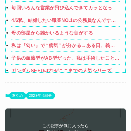
毎回いろんな営業が飛び込んできてカッとなった
業者「うちで飼ってる犬の散歩でも行きやが
4/6私、結婚したい職業NO.1の公務員なんですけ
れ！」私「いいんですか！」→ すると・・・
ど、嫁が子供連れて家出した。全く理由は思いつ
母の部屋から誰かいるような音がする
かないけど強いてあげるとすれば母のせいかもし
れない。嫁のせいでアトピー悪化しそう→
私は『匂い』で “病気” が分かる→ある日、義弟
嫁の子供から「ガンの匂い」がし始めたので、夫
子供の血液型がAB型だった。私は手術したことあ
経由で「ガンではないか」と伝えたら怒って絶
るからA型で合ってるし…旦那(O型)の血液型を調
縁、その結果・・・
ガンダムSEEDはなぜここまでの人気シリーズと
べてみよう」→ 結果・・・
なったのか
【悲報】ショートスリーパー堀さん、対面で高須
幹弥にブチギレるｗｗｗｗ
夫さん、妻に「天井のシミ数えてれば終わるで
友やめ
2023年掲載分
な」と押し倒されて性行為 → 凄いことになるｗ
可愛すぎるおむすび屋さん（28）、新店舗に4000
ｗｗｗｗ
万円クラファンした成功した結果弱男集団から叩
ホリエモン「面接でさ、納豆パックの薄いフィル
かれてしまうｗｗｗｗ
この記事が気に入ったら
ムって何のために入っていの？って聞くわけ」