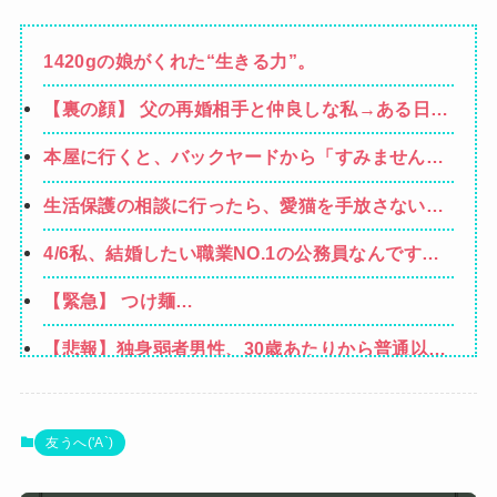
1420gの娘がくれた“生きる力”。
【裏の顔】 父の再婚相手と仲良しな私→ある日、
私の帰宅に気付かない再婚相手「血繋がってない
本屋に行くと、バックヤードから「すみません、
のに大学費用出さなきゃいけないの腹立つわ…姑
本当にすみません（泣）「でもあなた、初めてじ
だったら先に亡くなるのに笑」私「…」
生活保護の相談に行ったら、愛猫を手放さないと
ゃないしね、うちだけじゃどうしようもないか
無理と言われた。子どものような存在だから手放
ら」と会話が聞こえてきた→すると・・・
4/6私、結婚したい職業NO.1の公務員なんですけ
すのは絶対に考えられない・・・
ど、嫁が子供連れて家出した。全く理由は思いつ
【緊急】 つけ麺
かないけど強いてあげるとすれば母のせいかもし
WWWWWWWWWWWWWWWWWWWWWW
れない。嫁のせいでアトピー悪化しそう→
【悲報】独身弱者男性、30歳あたりから普通以上
男性と共通項がなくなり会話が成り立たないｗｗ
【悲報】女性配信者「アスペの検査してみた…み
ｗｗ
んなこれわかるの？」
【画像】ハンターハンターさん、ガチで最強の新
友うへ('A`)
能力を登場させてしまうｗｗｗｗｗｗｗ
【画像】坂口杏里、逃走してウ●カスまで晒され