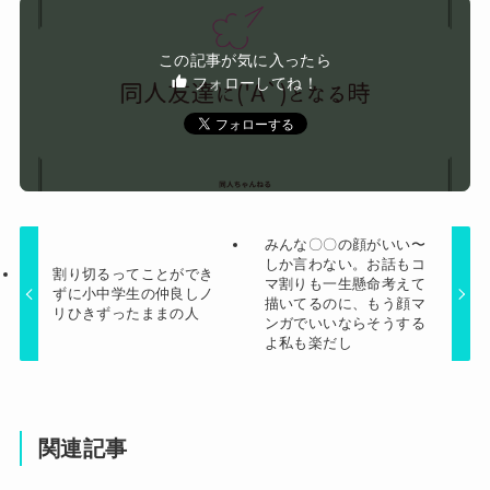
るｗｗｗｗｗ
Powered by livedoor 相互RSS
この記事が気に入ったら
フォローしてね！
みんな〇〇の顔がいい〜
しか言わない。お話もコ
割り切るってことができ
マ割りも一生懸命考えて
ずに小中学生の仲良しノ
描いてるのに、もう顔マ
リひきずったままの人
ンガでいいならそうする
よ私も楽だし
関連記事