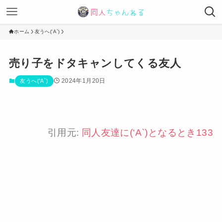
ホーム
友うへ('A`)
売り子をドタキャンしてくる友人
2024年1月20日
友うへ('A`)
引用元:
同人友達に(‘A`)となるとき133