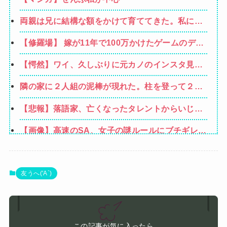
両親は兄に結構な額をかけて育ててきた。私には
高卒で働けと全く気にかけない→母が難病で倒
【修羅場】 嫁が11年で100万かけたゲームのデー
れ、私が懸命に介護した。でも兄は知らん顔。そ
タを消した８歳の息子。理由は嫁が叱った腹いせ
こで親も目が覚めて私に全てを相続させるが
【愕然】ワイ、久しぶりに元カノのインスタ見た
→滅多に怒らない嫁が子供に対して、震えるほど
結果とんでもないことになってた・・・・・・
怒り心頭になった結果・・・
隣の家に２人組の泥棒が現れた。柱を登って２階
から侵入しようとしている。真昼間から大胆な犯
【悲報】落語家、亡くなったタレントからいじめ
行だ！ → どうやら親子のようです…
られた過去を告白する…
【画像】高速のSA、女子の謎ルールにブチギレ炎
上ｗｗｗｗｗｗｗｗｗｗｗｗｗ
【悲報】女さん、熊本地震がきっかけで離婚を決
意ｗｗｗｗｗ
【画像】ビリー・アイリッシュ(24)、ライブで超
友うへ('A`)
モリマンスジを強調して炎上ｗｗｗｗｗｗｗｗ
娘と旦那が喧嘩して、旦那が「だからお前は嫌わ
れるんだよ！」と言い放ってしまって・・・
1/2『天然嫁』ってのはうちの嫁の事を言うんだよ
この記事が気に入ったら