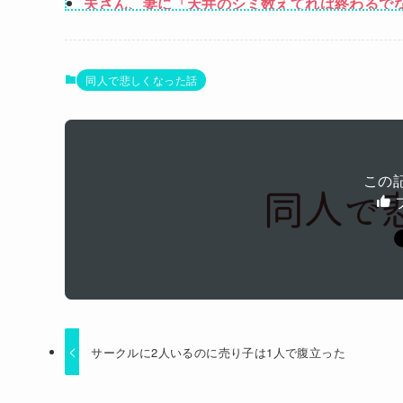
夫さん、妻に「天井のシミ数えてれば終わるでな
【画像】井口裕香(36)、タンクトップがはち
ホリエモン「面接でさ、納豆パックの薄いフィ
同人で悲しくなった話
3/4隣奥「オラァ！いるのは分かってんだよ！子
に相談したら逃げられた。夫に相談してもなに
ワイ「たろー仕事行ってくるね！（飼い犬）」
この
Powered by livedoor 相互RSS
サークルに2人いるのに売り子は1人で腹立った