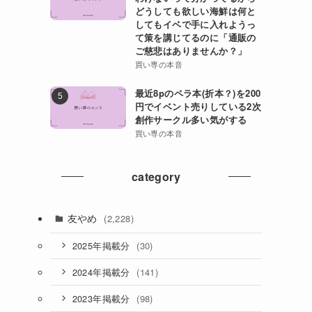
どうしても欲しい海鮮は何と
してもイベで手に入れようっ
て策を講じてるのに「通販の
ご慈悲はありませんか？」
買い専の本音
最近8pのペラ本(折本？)を200
円でイベント売りしている2次
創作サークル多い気がする
買い専の本音
category
友やめ
(2,228)
(30)
2025年掲載分
(141)
2024年掲載分
(98)
2023年掲載分