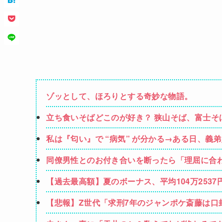
ゾッとして、ほろりとする奇妙な物語。
立ち食いそばどこのが好き？ 狭山そば、富士
ろり庵
私は『匂い』で “病気” が分かる→ある日、
ンではないか」と伝えたら怒って絶縁、その結
同僚男性とのお付き合いを断ったら「理屈に合
されて・・・
【過去最高額】夏のボーナス、平均104万2537円
【悲報】Z世代「求刑7年のジャンポケ斎藤は口