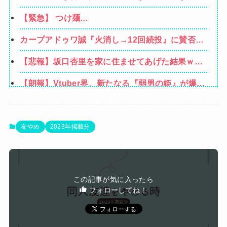
業者「うちで飼ってる犬の散歩でも行きやが
れない。嫁のせいでアトピー悪化しそう→
【緊急】 つけ麺
れ！」私「いいんですか！」→ すると・・・
WWWWWWWWWWWWWWWWWWWWWW
カープアドゥワ誠『火消し→12回続投』に賛否。
新井監督「それは決めていた」【監督談話/反省
【悲報】坂口杏里を家に住ませてあげた結果ｗｗ
会】
ｗｗ
【朗報】Vtuber界、新たなる『弱男の姫』が爆誕
ｗｗｗｗｗｗｗｗｗｗｗ
【動画】甲子園の女性審判、大誤審で炎上
【悲報】女性「男への最大ダメージはこれ」←お
友やめ
2023年掲載分
前ら耐えられる？
本屋に行くと、バックヤードから「すみません、
本当にすみません（泣）「でもあなた、初めてじ
夫が首を吊った。気に入らないと私を殴るウトと
ゃないしね、うちだけじゃどうしようもないか
この記事が気に入ったら
それを傍観するトメに生活費をくれない夫…地獄
ら」と会話が聞こえてきた→すると・・・
フォローしてね！
Powered by livedoor 相互RSS
の義実家をでて離婚しようとしたら…夫にはとん
でもない秘密があった