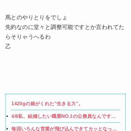
馬とのやりとりをでしょ
先約なのに堂々と調整可能ですとか言われてた
らそりゃうへるわ
乙
1420gの娘がくれた“生きる力”。
4/6私、結婚したい職業NO.1の公務員なんですけ
ど、嫁が子供連れて家出した。全く理由は思いつ
毎回いろんな営業が飛び込んできてカッとなった
かないけど強いてあげるとすれば母のせいかもし