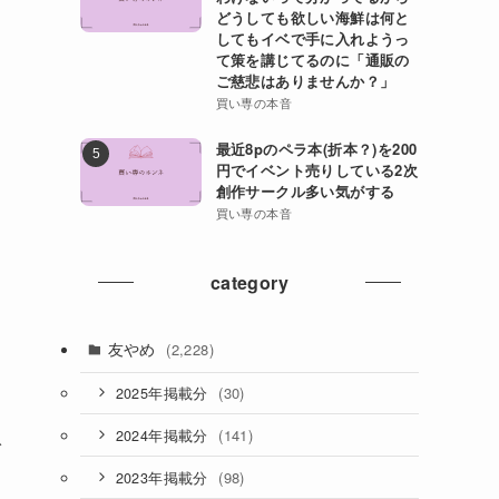
どうしても欲しい海鮮は何と
してもイベで手に入れようっ
て策を講じてるのに「通販の
ご慈悲はありませんか？」
買い専の本音
最近8pのペラ本(折本？)を200
円でイベント売りしている2次
創作サークル多い気がする
買い専の本音
category
友やめ
(2,228)
(30)
2025年掲載分
(141)
2024年掲載分
で
(98)
2023年掲載分