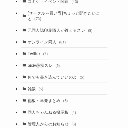
コミケ・イベント関連
(43)
[サークル⇔買い専]ちょっと聞きたいこ
と
(73)
元同人誌印刷職人が答えるスレ
(8)
オンライン同人
(81)
点
Twitter
(7)
pixiv愚痴スレ
(5)
何でも書き込んでいいのよ
(5)
雑談
(5)
他板・単発まとめ
(5)
同人ちゃんねる掲示板
(4)
管理人からのお知らせ
(6)