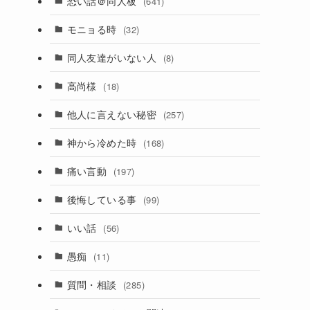
恐い話＠同人板
(641)
モニョる時
(32)
同人友達がいない人
(8)
高尚様
(18)
他人に言えない秘密
(257)
神から冷めた時
(168)
痛い言動
(197)
後悔している事
(99)
いい話
(56)
愚痴
(11)
質問・相談
(285)