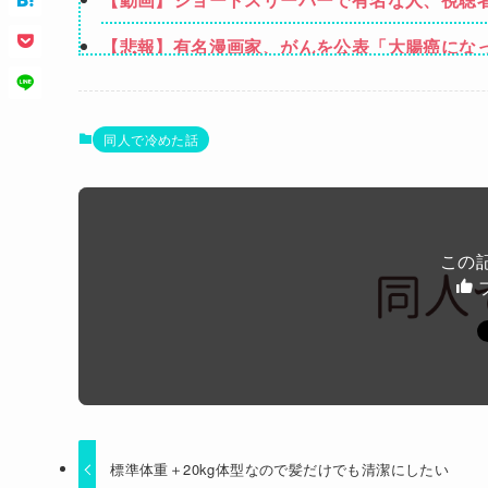
【悲報】有名漫画家、がんを公表「大腸癌にな
【悲報】黒人、卑怯すぎて炎上するｗｗｗｗ
【衝撃】ハンターハンター、とんでもねえ伏線
同人で冷めた話
模様！
【閲覧注意・動画】大阪で警察に射殺された男
ぬ
同僚男性とのお付き合いを断ったら「理屈に合
されて・・・
この
Powered by livedoor 相互RSS
標準体重＋20kg体型なので髪だけでも清潔にしたい