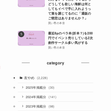
どうしても欲しい海鮮は何と
してもイベで手に入れようっ
て策を講じてるのに「通販の
ご慈悲はありませんか？」
買い専の本音
最近8pのペラ本(折本？)を200
円でイベント売りしている2次
創作サークル多い気がする
買い専の本音
category
1
友やめ
(2,228)
(30)
2025年掲載分
(141)
2024年掲載分
(98)
2023年掲載分