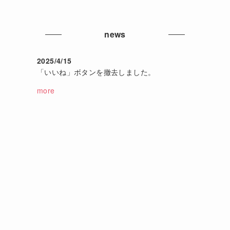
さ
news
2025/4/15
「いいね」ボタンを撤去しました。
more
な
的
る