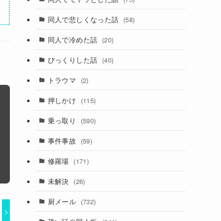
同人で悲しくなった話
(58)
同人で冷めた話
(20)
びっくりした話
(40)
トラウマ
(2)
押しかけ
(115)
乗っ取り
(590)
事件事故
(59)
修羅場
(171)
未解決
(26)
厨メール
(732)