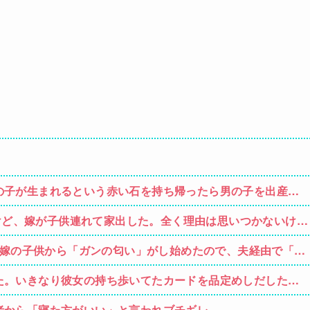
の子が生まれるという赤い石を持ち帰ったら男の子を出産。
思って石を見ると…
すけど、嫁が子供連れて家出した。全く理由は思いつかないけど
嫁のせいでアトピー悪化しそう→
義弟嫁の子供から「ガンの匂い」がし始めたので、夫経由で「ガ
果・・・
た。いきなり彼女の持ち歩いてたカードを品定めしだしたら
者から「寝た方がいい」と言われブチギレ