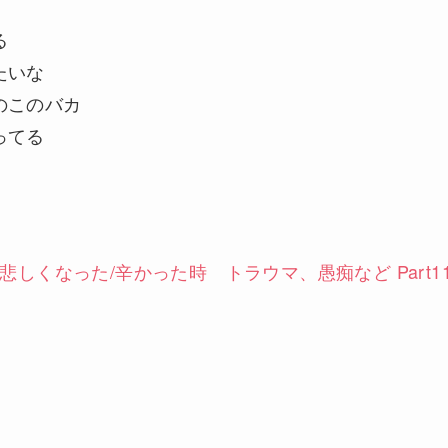
る
たいな
のこのバカ
ってる
悲しくなった/辛かった時 トラウマ、愚痴など Part1