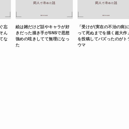
ぐ忘
絵は雑だけど話やキャラが好
「受けが(実在の不治の病)
そん
きだった描き手がSNSで思想
って死ぬまでを描く超大作
てな
強めの呟きしてて無理になっ
を投稿してバズったのがト
た
ウマ