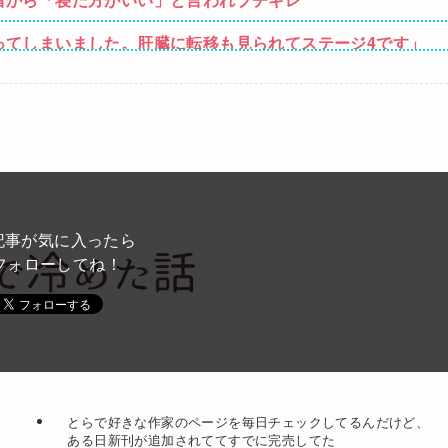
ってしまいました。肝臓に転移も見られてステージ4です」
が発掘される。クルタ族の虐殺犯人がツェリードニヒだった
の動画、エグい 撃たれてから叫びながら苦しみもがいて死
わない主張を振りかざす感情的なヒステリー女」と言いふら
記事が気に入ったら
フォローしてね！
とらで好きな作家のページを毎日チェックしてるんだけど、
ある日新刊が追加されててすでに完売してた