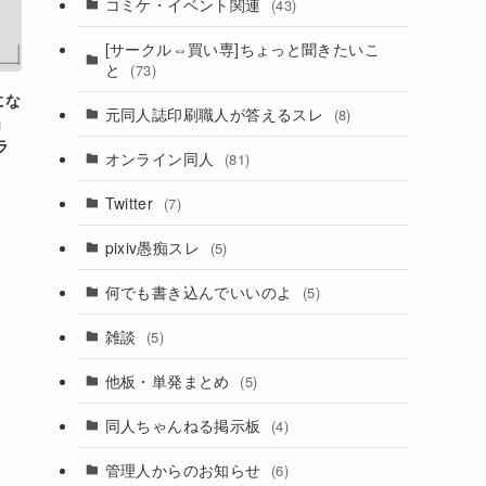
コミケ・イベント関連
(43)
[サークル⇔買い専]ちょっと聞きたいこ
と
(73)
にな
元同人誌印刷職人が答えるスレ
(8)
」
ラ
オンライン同人
(81)
Twitter
(7)
pixiv愚痴スレ
(5)
何でも書き込んでいいのよ
(5)
雑談
(5)
他板・単発まとめ
(5)
同人ちゃんねる掲示板
(4)
管理人からのお知らせ
(6)