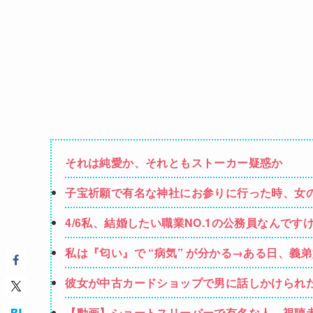
それは純愛か、それともストーカー疑惑か
子宝祈願で有名な神社にお参りに行った時、女
しばらくしてお礼も兼ねて石を返しに行こうと
4/6私、結婚したい職業NO.1の公務員なんで
強いてあげるとすれば母のせいかもしれない。
私は『匂い』で “病気” が分かる→ある日、
ンではないか」と伝えたら怒って絶縁、その結
彼女が中古カードショップで男に話しかけられ
しく…
【動画】ショートスリーパーで有名な人、視聴