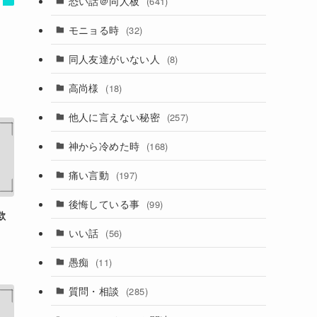
恐い話＠同人板
(641)
モニョる時
(32)
同人友達がいない人
(8)
高尚様
(18)
他人に言えない秘密
(257)
神から冷めた時
(168)
痛い言動
(197)
後悔している事
(99)
欺
いい話
(56)
愚痴
(11)
質問・相談
(285)