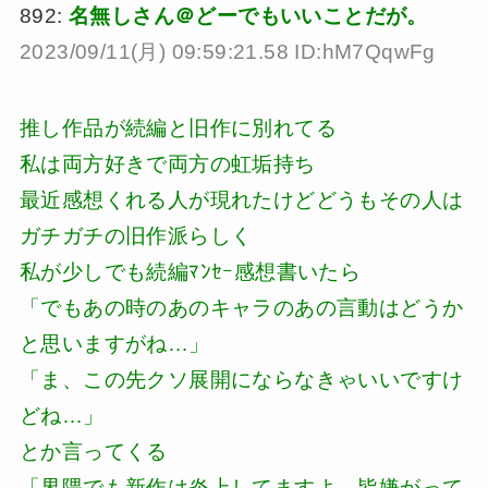
892:
名無しさん＠どーでもいいことだが。
2023/09/11(月) 09:59:21.58 ID:hM7QqwFg
推し作品が続編と旧作に別れてる
私は両方好きで両方の虹垢持ち
最近感想くれる人が現れたけどどうもその人は
ガチガチの旧作派らしく
私が少しでも続編ﾏﾝｾｰ感想書いたら
「でもあの時のあのキャラのあの言動はどうか
と思いますがね…」
「ま、この先クソ展開にならなきゃいいですけ
どね…」
とか言ってくる
「界隈でも新作は炎上してますよ。皆嫌がって