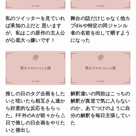
私のツイッターを見ていれ
舞台の話だけじゃなく他カ
ば承知の上だと 思います
プdisや特定の同ジャンル
が、私はこの原作の主人公
者の名前を出して晒すよう
が心底大っ嫌いです！
になった
推しの日のタグ企画をした
解釈違いの同担はこっちの
いと呟いたら相互さん達か
解釈が真逆で気に入らない
ら好意的な反応をもらっ
のか、あてつけのように自
た。FF外のAが前々から△
分の解釈を毎日主張してい
日で推しの日企画をやりた
た
いと後出し