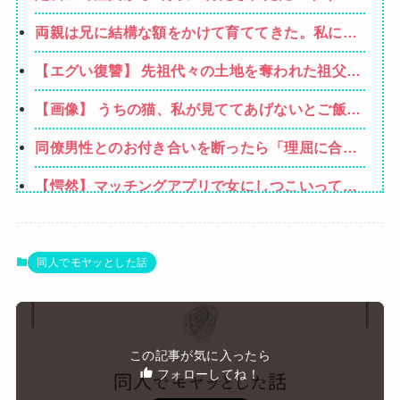
れよノロマ！底辺職はキビキビ動け！そんなんだ
両親は兄に結構な額をかけて育ててきた。私には
から給料低いんだろうな！」→ すると…
高卒で働けと全く気にかけない→母が難病で倒
【エグい復讐】 先祖代々の土地を奪われた祖父
れ、私が懸命に介護した。でも兄は知らん顔。そ
「憎い！命が尽きても奴らに絶対復讐してや
こで親も目が覚めて私に全てを相続させるが
【画像】 うちの猫、私が見ててあげないとご飯食
る！！」→祖父が亡くなりその土地に焼肉屋が建
べないのなんでなん
ったが、不幸が次々おこり…
同僚男性とのお付き合いを断ったら「理屈に合わ
ない主張を振りかざす感情的なヒステリー女」と
【愕然】マッチングアプリで女にしつこいって言
言いふらされて・・・
われた結果・・・・・・
【速報】ゼレンスキー大統領「日本の支援は期待
されたほどの成果がない」WWWWWWWWWWW
【速報】"見せブラ"女神、現る♡♡♡♡
同人でモヤッとした話
【画像】大阪の高校「制服を”これ”に変えたら志
願者がめちゃくちゃ増えた」
【悲報】Mrs. GREEN APPLE、マジで逝く
この記事が気に入ったら
wwwwww
フォローしてね！
Powered by livedoor 相互RSS