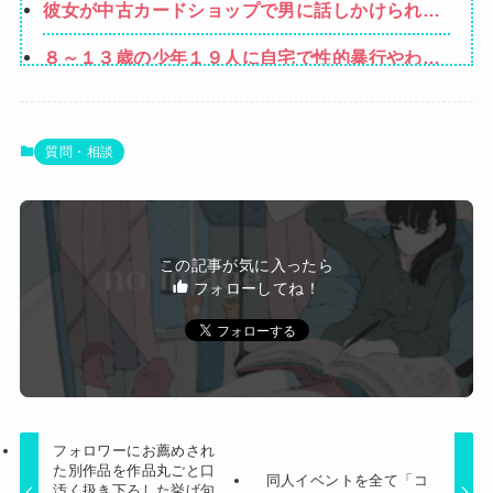
彼女が中古カードショップで男に話しかけられ
かないけど強いてあげるとすれば母のせいかもし
た。いきなり彼女の持ち歩いてたカードを品定め
れない。嫁のせいでアトピー悪化しそう→
８～１３歳の少年１９人に自宅で性的暴行やわい
しだしたらしく…
せつ、３１歳男に懲役１５年
【朗報】Vtuber界、新たなる『弱男の姫』が爆誕
ｗｗｗｗｗｗｗｗｗｗｗ
【画像】キングダムの河了貂、「あったけぇ壁」
質問・相談
に引き続き更に味方をぶっ殺す作戦を実行する
【悲報】粗品、永久追放ｗｗｗｗｗｗｗｗｗｗｗ
ｗｗｗｗ（証拠あり）
【悲報】女性「男への最大ダメージはこれ」←お
この記事が気に入ったら
前ら耐えられる？
フォローしてね！
Powered by livedoor 相互RSS
フォロワーにお薦めされ
た別作品を作品丸ごと口
同人イベントを全て「コ
汚く扱き下ろした挙げ句