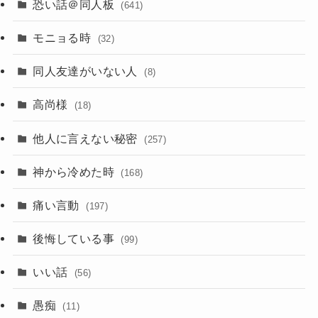
恐い話＠同人板
(641)
モニョる時
(32)
同人友達がいない人
(8)
高尚様
(18)
他人に言えない秘密
(257)
神から冷めた時
(168)
痛い言動
(197)
後悔している事
(99)
いい話
(56)
愚痴
(11)