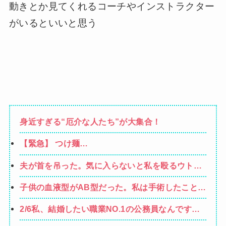
動きとか見てくれるコーチやインストラクター
がいるといいと思う
身近すぎる“厄介な人たち”が大集合！
【緊急】 つけ麺
WWWWWWWWWWWWWWWWWWWWWW
夫が首を吊った。気に入らないと私を殴るウトと
それを傍観するトメに生活費をくれない夫…地獄
子供の血液型がAB型だった。私は手術したことあ
の義実家をでて離婚しようとしたら…夫にはとん
るからA型で合ってるし…旦那(O型)の血液型を調
でもない秘密があった
2/6私、結婚したい職業NO.1の公務員なんですけ
べてみよう」→ 結果・・・
ど、嫁が子供連れて家出した。全く理由は思いつ