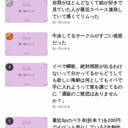
自我がほとんどなくて絵が好きで
見ていた人が最近スペース連発し
ていて痛くてリムった
買い専の本音
牛歩してるサークルがすごい迷惑
だった
買い専の本音
イベで瞬殺、絶対残部が出るわけ
ないって分かってるからどうして
も欲しい海鮮は何としてもイベで
手に入れようって策を講じてるの
に「通販のご慈悲はありません
か？」
買い専の本音
最近8pのペラ本(折本？)を200円
でイベント売りしている2次創作