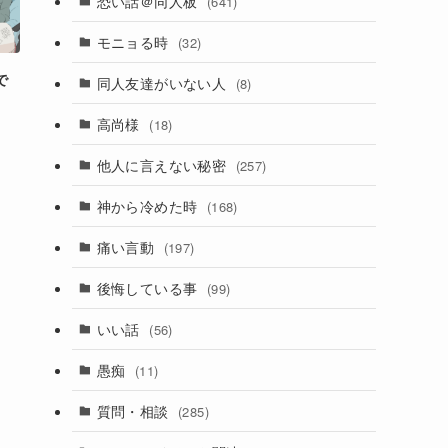
恐い話＠同人板
(641)
モニョる時
(32)
で
同人友達がいない人
(8)
高尚様
(18)
他人に言えない秘密
(257)
神から冷めた時
(168)
痛い言動
(197)
後悔している事
(99)
いい話
(56)
愚痴
(11)
質問・相談
(285)