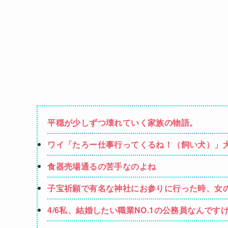
平穏が少しずつ壊れていく家族の物語。
ワイ「たろー仕事行ってくるね！（飼い犬）」
食器売場通るの苦手なのよね
子宝祈願で有名な神社にお参りに行った時、女
しばらくしてお礼も兼ねて石を返しに行こうと
4/6私、結婚したい職業NO.1の公務員なんで
強いてあげるとすれば母のせいかもしれない。