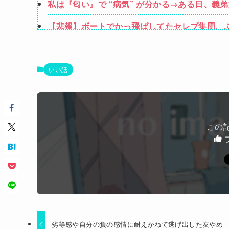
私は『匂い』で “病気” が分かる→ある日、
ンではないか」と伝えたら怒って絶縁、その結
【悲報】ボートでかっ飛ばしてたセレブ集団、
【画像】山ガールさん、山でラーメンを食べた
夫さん、妻に「天井のシミ数えてれば終わるでな
いい話
【悲報】高市早苗に逆らった財務官僚、異例の
女性「レイプされました」検事「嘘では？」女
この
Powered by livedoor 相互RSS
劣等感や自分の負の感情に耐えかねて逃げ出した友やめ