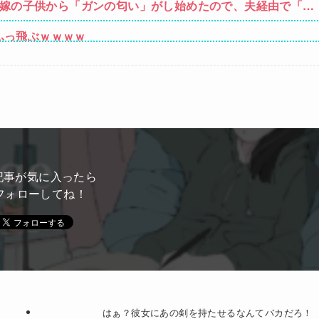
義弟嫁の子供から「ガンの匂い」がし始めたので、夫経由で「ガ
果・・・
ふっ飛ぶｗｗｗｗ
らおじさんに怒られるｗｗｗ
」と押し倒されて性行為 → 凄いことになるｗｗｗｗｗ
左遷ｗｗｗｗｗｗｗｗ
性「傷ついたので訴えます」
記事が気に入ったら
フォローしてね！
はぁ？彼女にあの剣を持たせるなんてバカだろ！