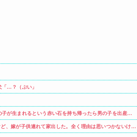
犬「…？（ぷい」
の子が生まれるという赤い石を持ち帰ったら男の子を出産。
思って石を見ると…
すけど、嫁が子供連れて家出した。全く理由は思いつかないけど
嫁のせいでアトピー悪化しそう→