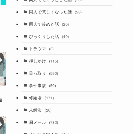
同人で悲しくなった話
(58)
同人で冷めた話
(20)
びっくりした話
(40)
トラウマ
(2)
押しかけ
(115)
乗っ取り
(590)
事件事故
(59)
、
修羅場
(171)
語
未解決
(26)
厨メール
(732)