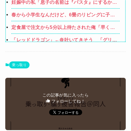
妊娠中の私「息子の名前は『パスタ』にするか
ら」旦那・親・友人「！？ やめなよそんな名
春から小学生なんだけど、6畳のリビングに子供
前！」私「私が産むんだから文句は言わせな
の勉強机置くのって無理だよね
い！」現在、改名の手続き中です・・・
定食屋で注文から5分以上待たされた俺「早く作
れよノロマ！底辺職はキビキビ動け！そんなんだ
「レッドドラゴン」←炎吐いてきそう 「グリー
から給料低いんだろうな！」→ すると…
ンドラゴン」←こいつは？
【速報】ジャンポケ斎藤、求刑7年で逝く。実刑
確実か
【悲報画像】ブルーロックになんJ民とドッピュ
乗っ取り
ン孕ませ男登場www
【画像】X女子「ガチでこういう彼氏欲しくて息
できん」 2000万バズ
【動画】女子「勃ってんじゃん笑」男子「うるさ
この記事が気に入ったら
い//」女子「キャハハ！」→フ●ラ開始ｗｗｗｗｗ
フォローしてね！
Powered by livedoor 相互RSS
ｗｗｗｗｗ