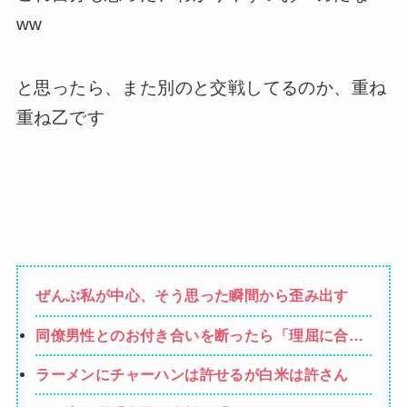
ww
と思ったら、また別のと交戦してるのか、重ね
重ね乙です
ぜんぶ私が中心、そう思った瞬間から歪み出す
同僚男性とのお付き合いを断ったら「理屈に合わ
ない主張を振りかざす感情的なヒステリー女」と
ラーメンにチャーハンは許せるが白米は許さん
言いふらされて・・・