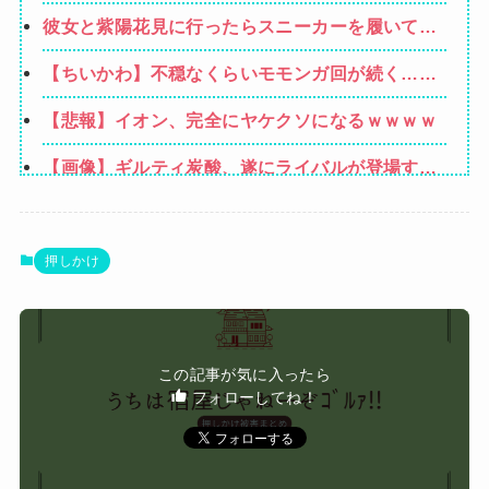
われ離婚の危機。同居は嫌だ仕事も嫌だってあま
彼女と紫陽花見に行ったらスニーカーを履いてき
りにも我儘すぎないか？嫁の方が収入多いんだか
てた。普通かわいいぺたんこ靴とかじゃないの？
ら俺の代わりにバイクの借金返してくれ→
【ちいかわ】不穏なくらいモモンガ回が続く……
コーヒーや手作り菓子も持ってこないしさぁ…
【悲報】イオン、完全にヤケクソになるｗｗｗｗ
【画像】ギルティ炭酸、遂にライバルが登場する
ｗｗｗｗ
【悲報】 幻影旅団の団長さん、激太りすると全て
が台無しになる
【裏の顔】 父の再婚相手と仲良しな私→ある日、
押しかけ
私の帰宅に気付かない再婚相手「血繋がってない
義姉のお子さんは犬だけど犬と言うと精神が不安
のに大学費用出さなきゃいけないの腹立つわ…姑
定になる
だったら先に亡くなるのに笑」私「…」
Powered by livedoor 相互RSS
この記事が気に入ったら
フォローしてね！