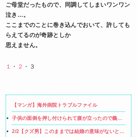
ご母堂だったもので、同調してしまいワンワン
泣き…。
ここまでのことに巻き込んでおいて、許しても
らえてるのが奇跡としか
思えません。
１
・
２
・３
【マンガ】海外病院トラブルファイル
子供の面倒を押し付けられて腹が立ったので義兄
嫁に抗議したら、なぜか向こうも物凄く怒ってい
2/2【クズ男】このままでは結婚の意味がないと言
る→全て私の旦那のせいだった