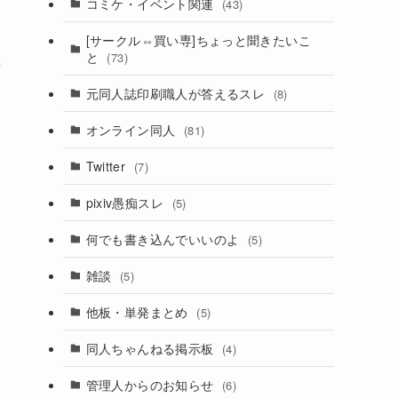
コミケ・イベント関連
(43)
[サークル⇔買い専]ちょっと聞きたいこ
と
(73)
の
元同人誌印刷職人が答えるスレ
(8)
オンライン同人
(81)
Twitter
(7)
pixiv愚痴スレ
(5)
何でも書き込んでいいのよ
(5)
雑談
(5)
他板・単発まとめ
(5)
同人ちゃんねる掲示板
(4)
し
管理人からのお知らせ
(6)