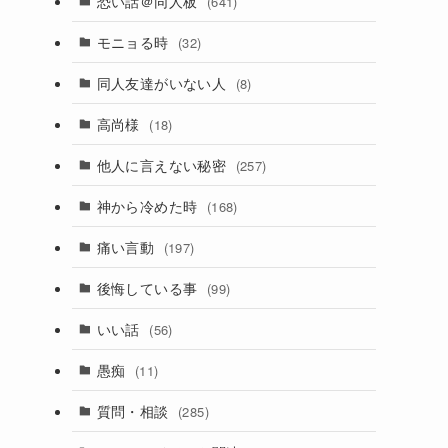
恐い話＠同人板
(641)
モニョる時
(32)
同人友達がいない人
(8)
高尚様
(18)
他人に言えない秘密
(257)
神から冷めた時
(168)
痛い言動
(197)
後悔している事
(99)
いい話
(56)
愚痴
(11)
質問・相談
(285)