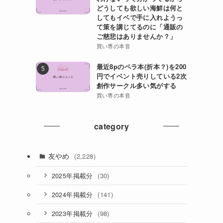
どうしても欲しい海鮮は何と
してもイベで手に入れようっ
て策を講じてるのに「通販の
ご慈悲はありませんか？」
買い専の本音
最近8pのペラ本(折本？)を200
円でイベント売りしている2次
創作サークル多い気がする
買い専の本音
category
友やめ
(2,228)
(30)
2025年掲載分
(141)
2024年掲載分
(98)
2023年掲載分