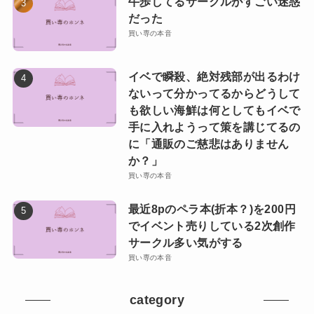
牛歩してるサークルがすごい迷惑
だった
買い専の本音
イベで瞬殺、絶対残部が出るわけ
ないって分かってるからどうして
も欲しい海鮮は何としてもイベで
手に入れようって策を講じてるの
に「通販のご慈悲はありません
か？」
買い専の本音
最近8pのペラ本(折本？)を200円
でイベント売りしている2次創作
サークル多い気がする
買い専の本音
category