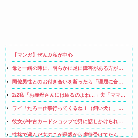
【マンガ】ぜんぶ私が中心
母と一緒の時に、明らかに足に障害がある方が歩
いていた。母「なんであんな歩き方なの？ふざけ
同僚男性とのお付き合いを断ったら「理屈に合わ
てるの？」
ない主張を振りかざす感情的なヒステリー女」と
2/2私「お義母さんには困るのよね…」夫「ママを
言いふらされて・・・
馬鹿にするな！」「確かにママは頭が悪いけどそ
ワイ「たろー仕事行ってくるね！（飼い犬）」犬
れを他人に指摘されるのはムカつく！」もうこの
「…？（ぷい」
人とは一緒にやっていけないけど、子供が
彼女が中古カードショップで男に話しかけられ
た。いきなり彼女の持ち歩いてたカードを品定め
性格で選んだ女のこが母親から虐待受けてたんや
しだしたらしく…