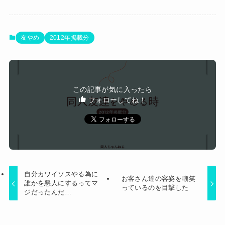
が
【悲報】映画館の客、ほぼバイオテロレベルのや
らかしで観客が避難する事態にｗｗｗｗ
【悲報】有名漫画家、がんを公表「大腸癌になっ
友やめ
2012年掲載分
てしまいました。肝臓に転移も見られてステージ
【悲報】人気配信者「はっきり言う、ジャングリ
4です」
ア沖縄ほんとーーーーーーーーにおもんな
【閲覧注意】元臆女キャバ嬢の首吊り自●配信、
い！！！！」→炎上
この記事が気に入ったら
拡散されまくって終わるｗｗｗｗｗｗｗ
フォローしてね！
Powered by livedoor 相互RSS
自分カワイソスやる為に
お客さん達の容姿を嘲笑
誰かを悪人にするってマ
っているのを目撃した
ジだったんだ…