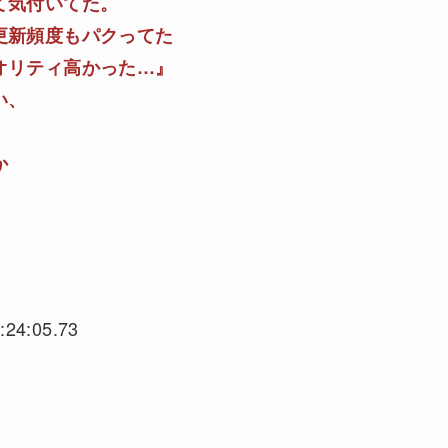
て気付いてた。
更新頻度もパクってた
オリティ高かった…』
い、
か
:24:05.73