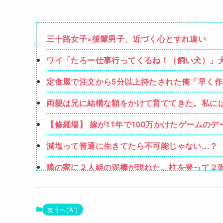
三十路女子×後輩男子、近づく心とすれ違い
ワイ「たろー仕事行ってくるね！（飼い犬）」
定食屋で注文から5分以上待たされた俺「早く
いんだろうな！」→ すると…
両親は兄に結構な額をかけて育ててきた。私に
命に介護した。でも兄は知らん顔。そこで親も
【修羅場】 嫁が11年で100万かけたゲーム
怒らない嫁が子供に対して、震えるほど怒り心
減塩って普通に生きてたら不可能じゃない…？
隣の家に２人組の泥棒が現れた。柱を登って２
どうやら親子のようです…
【速報】ゼレンスキー大統領「日本の支援は期
【画像】AKBのセンター、レベチな事が世間に
友うへ('A`)