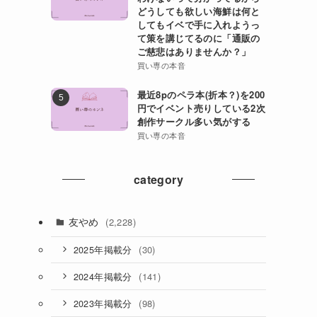
どうしても欲しい海鮮は何と
してもイベで手に入れようっ
て策を講じてるのに「通販の
ご慈悲はありませんか？」
買い専の本音
最近8pのペラ本(折本？)を200
円でイベント売りしている2次
創作サークル多い気がする
買い専の本音
category
友やめ
(2,228)
(30)
2025年掲載分
(141)
2024年掲載分
(98)
2023年掲載分