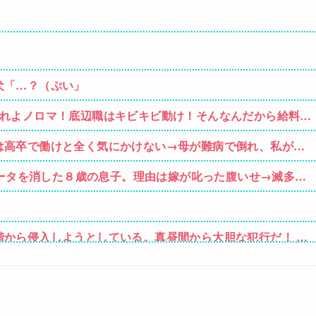
犬「…？（ぷい」
作れよノロマ！底辺職はキビキビ動け！そんなんだから給料低
は高卒で働けと全く気にかけない→母が難病で倒れ、私が懸
目が覚めて私に全てを相続させるが
のデータを消した８歳の息子。理由は嫁が叱った腹いせ→滅多に
頭になった結果・・・
階から侵入しようとしている。真昼間から大胆な犯行だ！ →
待されたほどの成果がない」WWWWWWWWWWW
バレ始めるｗｗｗｗｗｗｗ