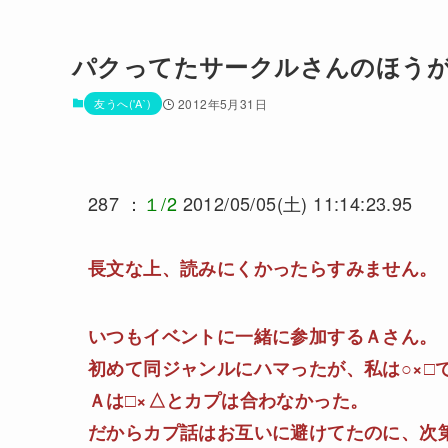
パクってたサークルさんのほう
友うへ('A`)
2012年5月31日
287 ：
１/2
2012/05/05(土) 11:14:23.95
長文な上、読みにくかったらすみません。
いつもイベントに一緒に参加するＡさん。
初めて同ジャンルにハマったが、私は○×□
Ａは□×△とカプは合わなかった。
だからカプ話はお互いに避けてたのに、次