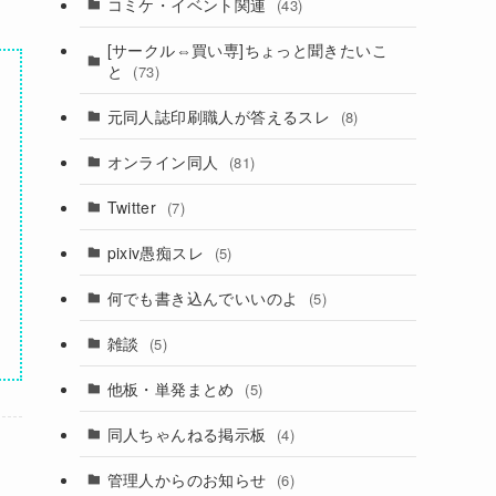
コミケ・イベント関連
(43)
[サークル⇔買い専]ちょっと聞きたいこ
と
(73)
元同人誌印刷職人が答えるスレ
(8)
オンライン同人
(81)
Twitter
(7)
pixiv愚痴スレ
(5)
何でも書き込んでいいのよ
(5)
雑談
(5)
他板・単発まとめ
(5)
同人ちゃんねる掲示板
(4)
管理人からのお知らせ
(6)