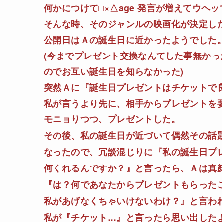
何かにつけて□×△age 発言が増えてウヘ
そんな時、そのジャンルの映画化が決定し
公開日はＡの誕生日に近かったようでした
(今までプレゼント交換なんてした事無かっ
のでお互い誕生日を知らなかった)
突然Ａに『誕生日プレゼントはチケットで
私が言うより先に、相手からプレゼントを
モニョりつつ、プレゼントした。
その後、私の誕生日が近づいて偶然その話
なったので、冗談混じりに『私の誕生日プ
何くれるんですか？』と言ったら、Ａは真
『は？何であなたからプレゼントもらった
私があげなくちゃいけないわけ？』と言わ
私が『チケット…』と言ったら思い出した