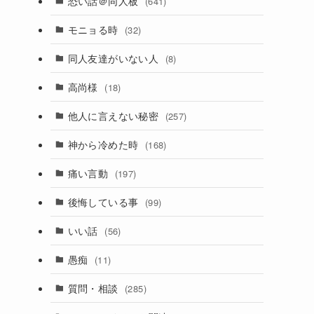
恐い話＠同人板
(641)
モニョる時
(32)
同人友達がいない人
(8)
高尚様
(18)
他人に言えない秘密
(257)
神から冷めた時
(168)
痛い言動
(197)
後悔している事
(99)
いい話
(56)
愚痴
(11)
質問・相談
(285)