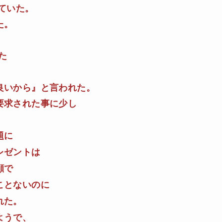
ッていた。
た。
。
た
良いから』と言われた。
要求された事に少し
題に
レゼントは
顔で
ことないのに
れた。
ようで、