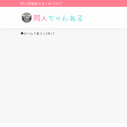
同人関連板のまとめブログ
ホーム
友うへ('A`)