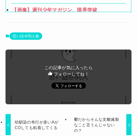
業者「うちで飼ってる犬の散歩でも行きやが
た！妙に頭が軽くなったと思ったら…
【画像】週刊少年マガジン、限界突破
れ！」私「いいんですか！」→ すると・・・
【悲報】ショートスリーパー堀さん、対面で高須
幹弥にブチギレるｗｗｗｗ
【画像】漫画家・桂正和、最新のパンツ＆お尻の
恐い話＠同人板
イラスト投稿にネット衝撃「この質感の出し方」
夫さん、妻に「天井のシミ数えてれば終わるで
「実写かと思いました」
な」と押し倒されて性行為 → 凄いことになるｗ
【画像】井口裕香(36)、タンクトップがはち切れ
ｗｗｗｗ
この記事が気に入ったら
そうなくらいデカイｗｗｗｗｗｗｗｗｗｗｗ
フォローしてね！
Powered by livedoor 相互RSS
鬱だからそんな支離滅裂
幼馴染の奇行が多いAが
なこと言うんじゃない
COしても粘着してくる
の？