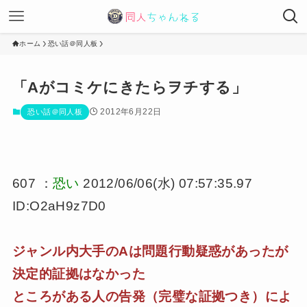
ホーム
恐い話＠同人板
「Aがコミケにきたらヲチする」
2012年6月22日
恐い話＠同人板
607 ：
恐い
2012/06/06(水) 07:57:35.97
ID:O2aH9z7D0
ジャンル内大手のAは問題行動疑惑があったが
決定的証拠はなかった
ところがある人の告発（完璧な証拠つき）によ