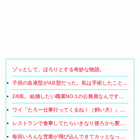
ゾッとして、ほろりとする奇妙な物語。
子供の血液型がAB型だった。私は手術したことあ
るからA型で合ってるし…旦那(O型)の血液型を調
2/6私、結婚したい職業NO.1の公務員なんですけ
べてみよう」→ 結果・・・
ど、嫁が子供連れて家出した。全く理由は思いつ
ワイ「たろー仕事行ってくるね！（飼い犬）」犬
かないけど強いてあげるとすれば母のせいかもし
「…？（ぷい」
れない。嫁のせいでアトピー悪化しそう→
レストランで食事してたらいきなり後ろから髪を
引っ張られ、子供が悪戯してるのかと思い注意し
毎回いろんな営業が飛び込んできてカッとなった
ようと振り向こうとしたら耳元でハサミの音がし