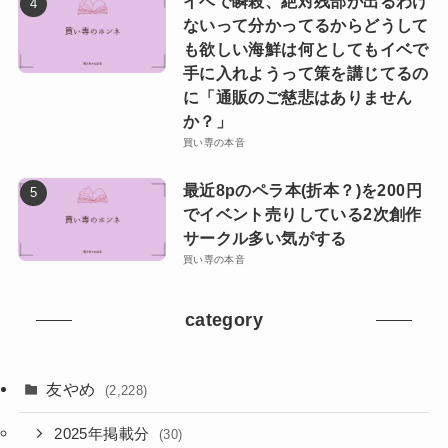
イベで瞬殺、絶対残部が出るわけ
ないって分かってるからどうして
も欲しい海鮮は何としてもイベで
手に入れようって策を講じてるの
に「通販のご慈悲はありません
か？」
買い専の本音
最近8pのペラ本(折本？)を200円
でイベント売りしている2次創作
サークル多い気がする
買い専の本音
category
友やめ
(2,228)
2025年掲載分
(30)