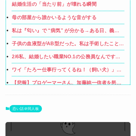
結婚生活の「当たり前」が壊れる瞬間
母の部屋から誰かいるような音がする
私は『匂い』で “病気” が分かる→ある日、義弟
嫁の子供から「ガンの匂い」がし始めたので、夫
子供の血液型がAB型だった。私は手術したことあ
経由で「ガンではないか」と伝えたら怒って絶
るからA型で合ってるし…旦那(O型)の血液型を調
縁、その結果・・・
2/6私、結婚したい職業NO.1の公務員なんですけ
べてみよう」→ 結果・・・
ど、嫁が子供連れて家出した。全く理由は思いつ
ワイ「たろー仕事行ってくるね！（飼い犬）」犬
かないけど強いてあげるとすれば母のせいかもし
「…？（ぷい」
れない。嫁のせいでアトピー悪化しそう→
【悲報】プロゲーマーさん、加藤純一信者を怒ら
せてしまった結果、好き嫌い5位にwwwwwwww
【画像】山ガールさん、山でラーメンを食べたら
おじさんに怒られるｗｗｗ
【画像】漫画家・桂正和、最新のパンツ＆お尻の
恐い話＠同人板
イラスト投稿にネット衝撃「この質感の出し方」
【画像】咲-saki-作者、ようやく『奇乳』に気付
「実写かと思いました」
くｗｗｗｗ
【画像】井口裕香(36)、タンクトップがはち切れ