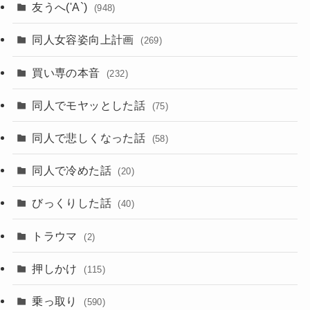
友うへ('A`)
(948)
同人女容姿向上計画
(269)
買い専の本音
(232)
同人でモヤッとした話
(75)
同人で悲しくなった話
(58)
同人で冷めた話
(20)
びっくりした話
(40)
トラウマ
(2)
押しかけ
(115)
乗っ取り
(590)