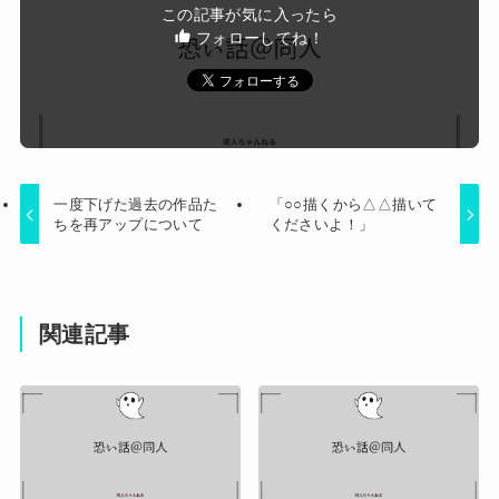
この記事が気に入ったら
そうなくらいデカイｗｗｗｗｗｗｗｗｗｗｗ
フォローしてね！
Powered by livedoor 相互RSS
一度下げた過去の作品た
「○○描くから△△描いて
ちを再アップについて
くださいよ！」
関連記事