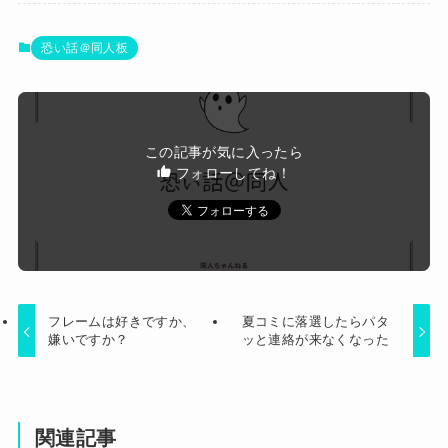
【速報】"見せブラ"女神、現る♡♡♡♡
万ｲｲﾈｗｗｗｗ
【画像】大阪の高校「制服を”これ”に変えたら志
恐い話＠同人板
願者がめちゃくちゃ増えた」
【悲報】Mrs. GREEN APPLE、マジで逝く
wwwwww
【朗報】 吉野家、ラーメンチェーンに参入
この記事が気に入ったら
フォローしてね！
Powered by livedoor 相互RSS
フレームは好きですか、
夏コミに落選したらパタ
嫌いですか？
ッと連絡が来なくなった
関連記事