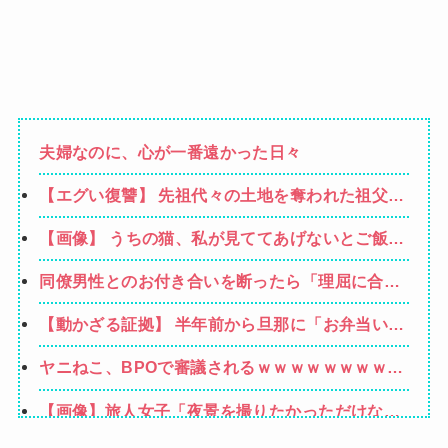
夫婦なのに、心が一番遠かった日々
【エグい復讐】 先祖代々の土地を奪われた祖父
「憎い！命が尽きても奴らに絶対復讐してや
【画像】 うちの猫、私が見ててあげないとご飯食
る！！」→祖父が亡くなりその土地に焼肉屋が建
べないのなんでなん
ったが、不幸が次々おこり…
同僚男性とのお付き合いを断ったら「理屈に合わ
ない主張を振りかざす感情的なヒステリー女」と
【動かざる証拠】 半年前から旦那に「お弁当いら
言いふらされて・・・
ない」と言われることが度々あった → ある日、
ヤニねこ、BPOで審議されるｗｗｗｗｗｗｗｗｗ
空のお弁当箱を取る為に旦那の鞄を開けた時に、
ｗｗｗｗ
衝撃のブツを発見してしまう…
【画像】旅人女子「夜景を撮りたかっただけなの
に、故郷の村が燃やされたみたいになった」←26