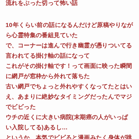
流れをぶった切って怖い話
10年くらい前の話になるんだけど原稿やりなが
ら心霊特集の番組見ていた
で、コーナーは進んで行き幽霊が憑りついてる
言われてる掛け軸の話になって
これがその掛け軸です！って画面に映った瞬間
に網戸が窓枠から外れて落ちた
古い網戸でちょっと外れやすくなってたとはい
え、あまりに絶妙なタイミングだったんでマジ
でビビった
ウチの近くに大きい病院(末期癌の人がいっぱ
い入院してる)あるし…
というか、本気でビビると漫画みたく身体が跳