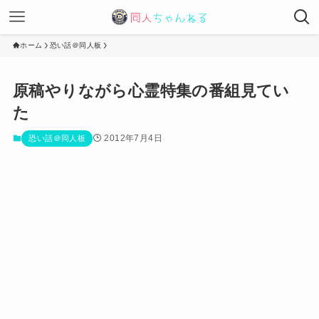
ホーム
恐い話＠同人板
原稿やりながら心霊特集の番組見てい
た
2012年7月4日
恐い話＠同人板