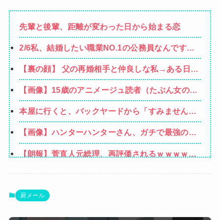
先輩と後輩、距離が変わった日から始まる恋
2/6私、結婚したい職業NO.1の公務員なんですけ
ど、嫁が子供連れて家出した。全く理由は思いつ
【裏の顔】 父の再婚相手と仲良しな私→ある日、
かないけど強いてあげるとすれば母のせいかもし
私の帰宅に気付かない再婚相手「血繋がってない
れない。嫁のせいでアトピー悪化しそう→
【画像】15歳のアニメージュ読者（たぶん女の
のに大学費用出さなきゃいけないの腹立つわ…姑
子）、うっかりガンダム富野に質問してしまい無
だったら先に亡くなるのに笑」私「…」
本屋に行くと、バックヤードから「すみません、
事に『反米』思想を叩き込まれる…
本当にすみません（泣）「でもあなた、初めてじ
【画像】ハンターハンターさん、ガチで最強の新
ゃないしね、うちだけじゃどうしようもないか
能力を登場させてしまうｗｗｗｗｗｗｗ
ら」と会話が聞こえてきた→すると・・・
【朗報】菅直人元総理、再評価されるｗｗｗｗｗ
ｗｗｗｗｗｗｗｗｗｗｗｗｗ
SNSで知り合ったJK10人とS●Xしてハメ撮り770
本撮ったイケメン逮捕wwwwwwwwwwwwwww
生活保護の相談に行ったら、愛猫を手放さないと
厨メール
無理と言われた。子どものような存在だから手放
4/6私、結婚したい職業NO.1の公務員なんですけ