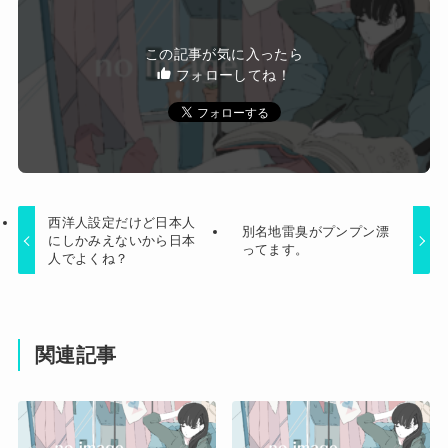
すのは絶対に考えられない・・・
ど、嫁が子供連れて家出した。全く理由は思いつ
Powered by livedoor 相互RSS
かないけど強いてあげるとすれば母のせいかもし
この記事が気に入ったら
れない。嫁のせいでアトピー悪化しそう→
フォローしてね！
西洋人設定だけど日本人
別名地雷臭がプンプン漂
にしかみえないから日本
ってます。
人でよくね？
関連記事