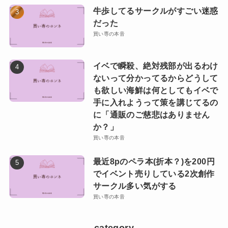
牛歩してるサークルがすごい迷惑
だった
買い専の本音
イベで瞬殺、絶対残部が出るわけ
ないって分かってるからどうして
も欲しい海鮮は何としてもイベで
手に入れようって策を講じてるの
に「通販のご慈悲はありません
か？」
買い専の本音
最近8pのペラ本(折本？)を200円
でイベント売りしている2次創作
サークル多い気がする
買い専の本音
category