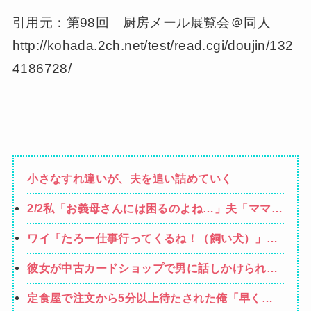
引用元：第98回 厨房メール展覧会＠同人
http://kohada.2ch.net/test/read.cgi/doujin/132
4186728/
小さなすれ違いが、夫を追い詰めていく
2/2私「お義母さんには困るのよね…」夫「ママを
馬鹿にするな！」「確かにママは頭が悪いけどそ
ワイ「たろー仕事行ってくるね！（飼い犬）」犬
れを他人に指摘されるのはムカつく！」もうこの
「…？（ぷい」
人とは一緒にやっていけないけど、子供が
彼女が中古カードショップで男に話しかけられ
た。いきなり彼女の持ち歩いてたカードを品定め
定食屋で注文から5分以上待たされた俺「早く作
しだしたらしく…