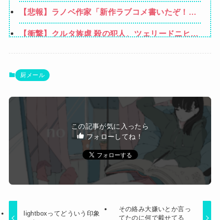
れよノロマ！底辺職はキビキビ動け！そんなんだ
【悲報】ラノベ作家「新作ラブコメ書いたぞ！」
から給料低いんだろうな！」→ すると…
冷笑系「いい歳こいてラブコメ書いて恥ずかしく
【衝撃】クルタ族虐 殺の犯人、ツェリードニヒで
ないの？」
確定！クロロの演劇のせいで2人も無駄死にに
【悲報】黒人、卑怯すぎて炎上するｗｗｗｗ
wwww
オコエ瑠偉、メキシコに渡って2球団を即クビ
厨メール
→SNS更新が3ヶ月間止まって消息不明に
【速報】専門家「イオンモール熊本の爆心地に”こ
んなもの”があったんだけど…」
【動かざる証拠】 半年前から旦那に「お弁当いら
この記事が気に入ったら
ない」と言われることが度々あった → ある日、
フォローしてね！
Powered by livedoor 相互RSS
空のお弁当箱を取る為に旦那の鞄を開けた時に、
衝撃のブツを発見してしまう…
その絡み大嫌いとか言っ
lightboxってどういう印象
てたのに何で載せてる