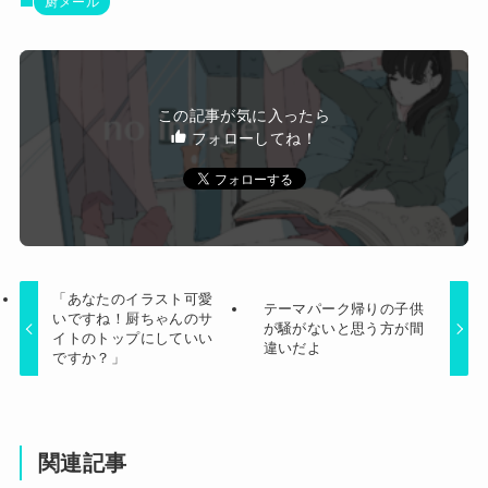
【画像】ビリー・アイリッシュ(24)、ライブで超
厨メール
モリマンスジを強調して炎上ｗｗｗｗｗｗｗｗ
娘と旦那が喧嘩して、旦那が「だからお前は嫌わ
れるんだよ！」と言い放ってしまって・・・
1/2『天然嫁』ってのはうちの嫁の事を言うんだよ
この記事が気に入ったら
な。俺母の孫梅攻撃を笑顔で「コトメちゃんの妊
フォローしてね！
Powered by livedoor 相互RSS
娠の前に出来ませんよー結婚するように言っ
て？」ほらね？(ドヤァ→スレ民の感想は？
「あなたのイラスト可愛
テーマパーク帰りの子供
いですね！厨ちゃんのサ
が騒がないと思う方が間
イトのトップにしていい
違いだよ
ですか？」
関連記事