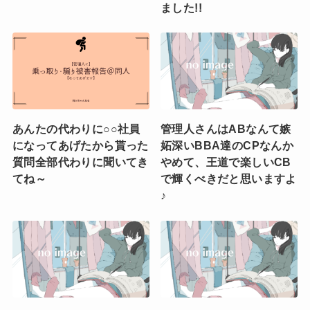
ました!!
あんたの代わりに○○社員
管理人さんはABなんて嫉
になってあげたから貰った
妬深いBBA達のCPなんか
質問全部代わりに聞いてき
やめて、王道で楽しいCB
てね～
で輝くべきだと思いますよ
♪