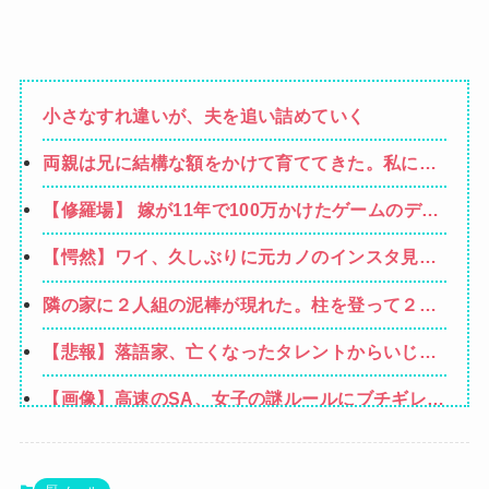
小さなすれ違いが、夫を追い詰めていく
両親は兄に結構な額をかけて育ててきた。私には
高卒で働けと全く気にかけない→母が難病で倒
【修羅場】 嫁が11年で100万かけたゲームのデー
れ、私が懸命に介護した。でも兄は知らん顔。そ
タを消した８歳の息子。理由は嫁が叱った腹いせ
こで親も目が覚めて私に全てを相続させるが
【愕然】ワイ、久しぶりに元カノのインスタ見た
→滅多に怒らない嫁が子供に対して、震えるほど
結果とんでもないことになってた・・・・・・
怒り心頭になった結果・・・
隣の家に２人組の泥棒が現れた。柱を登って２階
から侵入しようとしている。真昼間から大胆な犯
【悲報】落語家、亡くなったタレントからいじめ
行だ！ → どうやら親子のようです…
られた過去を告白する…
【画像】高速のSA、女子の謎ルールにブチギレ炎
上ｗｗｗｗｗｗｗｗｗｗｗｗｗ
【悲報】女さん、熊本地震がきっかけで離婚を決
意ｗｗｗｗｗ