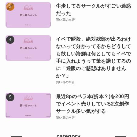
牛歩してるサークルがすごい迷惑
だった
買い専の本音
イベで瞬殺、絶対残部が出るわけ
ないって分かってるからどうして
も欲しい海鮮は何としてもイベで
手に入れようって策を講じてるの
に「通販のご慈悲はありません
か？」
買い専の本音
最近8pのペラ本(折本？)を200円
でイベント売りしている2次創作
サークル多い気がする
買い専の本音
category