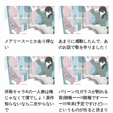
メアリースーとかあり得な
あまりに感動したんで、あ
い
のお話で歌を作りました！
洋画キャラAの一人称は俺
パリーン!!(ガラスが割れる
じゃなくて僕でしょ！原作
音)朗報ーー!!朗報ですーー
知らないなら二次やらない
ー!!!年末(予定ですけど)○○
で
というものが出ると決まり