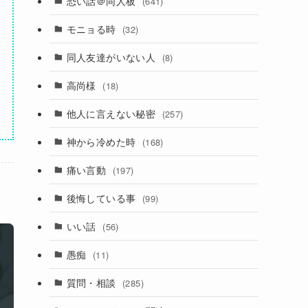
恐い話＠同人板
(641)
モニョる時
(32)
同人友達がいない人
(8)
高尚様
(18)
他人に言えない秘密
(257)
神から冷めた時
(168)
痛い言動
(197)
後悔している事
(99)
いい話
(56)
愚痴
(11)
質問・相談
(285)