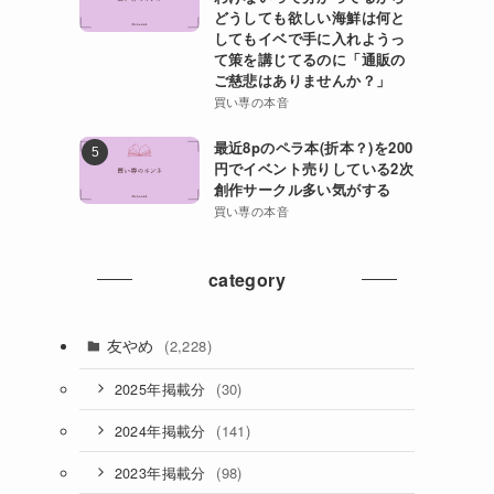
どうしても欲しい海鮮は何と
してもイベで手に入れようっ
て策を講じてるのに「通販の
ご慈悲はありませんか？」
買い専の本音
最近8pのペラ本(折本？)を200
円でイベント売りしている2次
創作サークル多い気がする
買い専の本音
category
友やめ
(2,228)
(30)
2025年掲載分
(141)
2024年掲載分
(98)
2023年掲載分