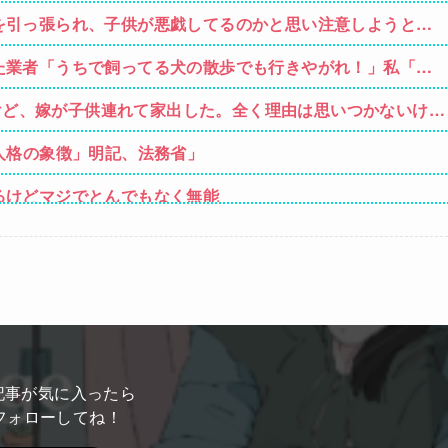
を引っ張られ、子供が悪戯してるのかと思い注意しようと振
に頭が軽くなったと思ったら…
た業者「うちで飼ってる犬の散歩でも行きやがれ！」私「い
すけど、嫁が子供連れて家出した。全く理由は思いつかないけど
嫁のせいでアトピー悪化しそう→
人格の象徴」明記、法務省」
るけどマジでとんでもなく無能
というアナウンスが流れ大騒ぎwwwwwwwww
ルムって何のために入っていの？って聞くわけ」
性「傷ついたので訴えます」
そば、ゆで太郎、小諸そば、箱根そば、しぶそば、梅もと、い
記事が気に入ったら
フォローしてね！