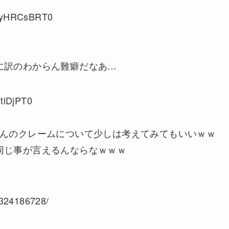
D:yHRCsBRT0
に訳のわからん難癖だなあ…
tlDjPT0
ゃんのクレームについて少しは考えてみてもいいｗｗ
同じ事が言えるんならなｗｗｗ
/1324186728/