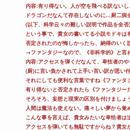
内容:有り得ない。人が空を飛べる訳ないし
ドラゴンだなんて存在しないのに…厨二病
(以下、科学云々の難しい説明で作品を全否
という事で、貴女の書いてる小説モドキは
否定されたのが悔しかったら、納得のいく
→ファンタジーなので、《非科学的》と言
内容:アクセスを弾くだなんて、卑怯者のや
(厨)に言い負かされて上手い言い訳が思い
それにしても便利な言葉ですね《ファンタ
有り得ないと否定されたら《ファンタジー
そろそろ、妄想と現実の区別を付けましょ
人間は魔法も使えない。痛々しい夢から覚
こんな事を言えば、貴女みたいな卑怯者は
アクセスを弾いても無駄ですからね？貴女