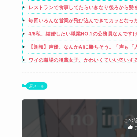
レストランで食事してたらいきなり後ろから髪
り向こうとしたら耳元でハサミの音がした！妙
毎回いろんな営業が飛び込んできてカッとなっ
いんですか！」→ すると・・・
4/6私、結婚したい職業NO.1の公務員なんで
強いてあげるとすれば母のせいかもしれない。
【朗報】声優、なんかAIに勝ちそう。「声も「
ワイの職場の後輩女子、かわいくていい匂いす
【動画】福岡の電車、複数の駅で「チンポッ❤」
ホリエモン「面接でさ、納豆パックの薄いフィ
厨メール
女性「レイプされました」検事「嘘では？」女
立ち食いそばどこのが好き？ 狭山そば、富士
ろり庵
この
Powered by livedoor 相互RSS