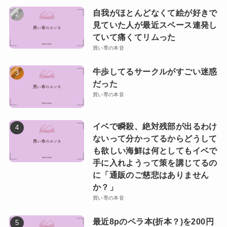
自我がほとんどなくて絵が好きで
見ていた人が最近スペース連発し
ていて痛くてリムった
買い専の本音
牛歩してるサークルがすごい迷惑
だった
買い専の本音
イベで瞬殺、絶対残部が出るわけ
ないって分かってるからどうして
も欲しい海鮮は何としてもイベで
手に入れようって策を講じてるの
に「通販のご慈悲はありません
か？」
買い専の本音
最近8pのペラ本(折本？)を200円