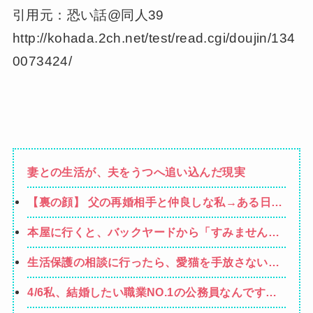
引用元：恐い話@同人39
http://kohada.2ch.net/test/read.cgi/doujin/134
0073424/
妻との生活が、夫をうつへ追い込んだ現実
【裏の顔】 父の再婚相手と仲良しな私→ある日、
私の帰宅に気付かない再婚相手「血繋がってない
本屋に行くと、バックヤードから「すみません、
のに大学費用出さなきゃいけないの腹立つわ…姑
本当にすみません（泣）「でもあなた、初めてじ
だったら先に亡くなるのに笑」私「…」
生活保護の相談に行ったら、愛猫を手放さないと
ゃないしね、うちだけじゃどうしようもないか
無理と言われた。子どものような存在だから手放
ら」と会話が聞こえてきた→すると・・・
4/6私、結婚したい職業NO.1の公務員なんですけ
すのは絶対に考えられない・・・
ど、嫁が子供連れて家出した。全く理由は思いつ