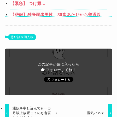
【緊急】 つけ麺
かないけど強いてあげるとすれば母のせいかもし
WWWWWWWWWWWWWWWWWWWWWW
れない。嫁のせいでアトピー悪化しそう→
【悲報】独身弱者男性、30歳あたりから普通以上
男性と共通項がなくなり会話が成り立たないｗｗ
【悲報】女性配信者「アスペの検査してみた…み
ｗｗ
んなこれわかるの？」
【画像】ハンターハンターさん、ガチで最強の新
恐い話＠同人板
能力を登場させてしまうｗｗｗｗｗｗｗ
【画像】坂口杏里、逃走してウ●カスまで晒され
るｗｗｗｗｗ
Powered by livedoor 相互RSS
この記事が気に入ったら
フォローしてね！
通販を申し込んでも一カ
月以上放置ってのも老害
湿気パネェ