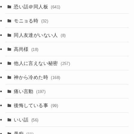
恐い話＠同人板
(641)
モニョる時
(32)
同人友達がいない人
(8)
高尚様
(18)
他人に言えない秘密
(257)
神から冷めた時
(168)
痛い言動
(197)
後悔している事
(99)
いい話
(56)
愚痴