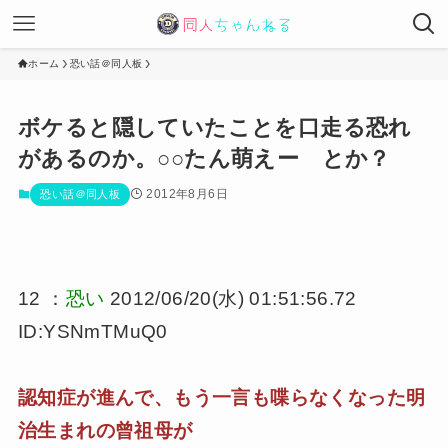
ホーム
恐い話＠同人板
ボケると隠していたことを口走る恐れ
があるのか。○○たん萌えー とか？
2012年8月6日
恐い話＠同人板
12 ：
恐い
2012/06/20(水) 01:51:56.72
ID:YSNmTMuQ0
認知症が進んで、もう一言も喋らなくなった明
治生まれの曾祖母が