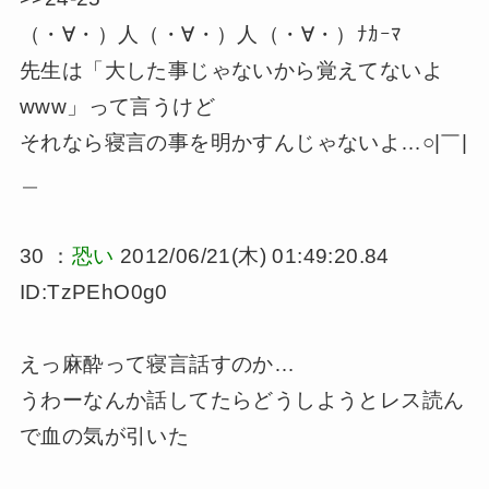
（・∀・）人（・∀・）人（・∀・）ﾅｶｰﾏ
先生は「大した事じゃないから覚えてないよ
www」って言うけど
それなら寝言の事を明かすんじゃないよ…○|￣|
＿
30 ：
恐い
2012/06/21(木) 01:49:20.84
ID:TzPEhO0g0
えっ麻酔って寝言話すのか…
うわーなんか話してたらどうしようとレス読ん
で血の気が引いた