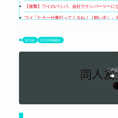
に指摘されるのはムカつく！」もうこの人とは
【衝撃】ワイのパッパ、会社でナンバーツーに
ワイ「たろー仕事行ってくるね！（飼い犬）」
【動画】大阪府警に射殺されたオッサン、めち
【悲報】コレコレ、月収1億円ｗｗｗそりゃ外
友やめ
2012年掲載分
パパ活不倫を暴露された大物芸人さん(63)、晒さ
オコエ瑠偉、メキシコに渡って2球団を即クビ→
この
Powered by livedoor 相互RSS