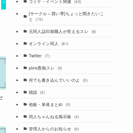
コミケ・イベント関連
(43)
[サークル⇔買い専]ちょっと聞きたいこ
と
(73)
元同人誌印刷職人が答えるスレ
(8)
オンライン同人
(81)
Twitter
(7)
pixiv愚痴スレ
(5)
何でも書き込んでいいのよ
(5)
雑談
(5)
だ
他板・単発まとめ
(5)
同人ちゃんねる掲示板
(4)
管理人からのお知らせ
(6)