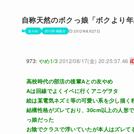
自称天然のボクっ娘「ボクより年
友やめ
2012年掲載分
2012年8月27日
973:
やめ1/3
2012/08/17(金) 20:25:37.46
I
高校時代の部活の後輩Aとの友やめ
Aは回線でよくイベに行くアニゲヲタ
絵は某電気ネズミ等の可愛い系を少し描く
結構性格がズレており、30cm以上の人形
っ娘だった
お陰でクラスで浮いていたが本人はズレて