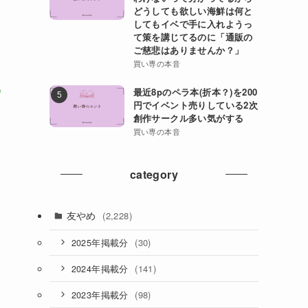
どうしても欲しい海鮮は何と
してもイベで手に入れようっ
て策を講じてるのに「通販の
ご慈悲はありませんか？」
買い専の本音
わ
最近8pのペラ本(折本？)を200
円でイベント売りしている2次
創作サークル多い気がする
も
買い専の本音
category
友やめ
(2,228)
(30)
2025年掲載分
(141)
2024年掲載分
(98)
2023年掲載分