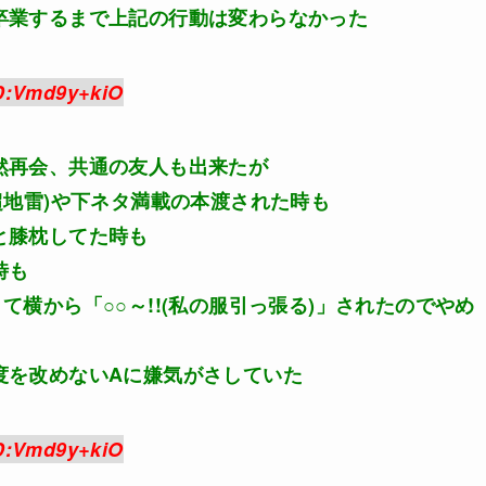
卒業するまで上記の行動は変わらなかった
D:Vmd9y+kiO
然再会、共通の友人も出来たが
超地雷)や下ネタ満載の本渡された時も
と膝枕してた時も
時も
横から「○○～!!(私の服引っ張る)」されたのでやめ
度を改めないAに嫌気がさしていた
D:Vmd9y+kiO