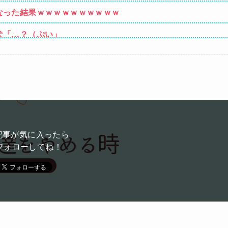
一緒にやっていけないけど、子供が
なった結果ｗｗｗｗｗｗｗｗｗｗ
犬「…？（ぷい」
ゃめちゃ苦しそうに死ぬ
出るのにボディガードつけるわ…
れたLINEが面白すぎるｗｗｗｗｗｗｗｗｗ(画像ｱﾘ)
SNS更新が3ヶ月間止まって消息不明に
記事が気に入ったら
フォローしてね！