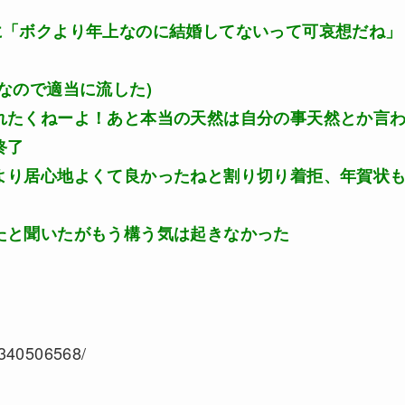
に「ボクより年上なのに結婚してないって可哀想だね」
なので適当に流した)
れたくねーよ！あと本当の天然は自分の事天然とか言
終了
より居心地よくて良かったねと割り切り着拒、年賀状
たと聞いたがもう構う気は起きなかった
/1340506568/