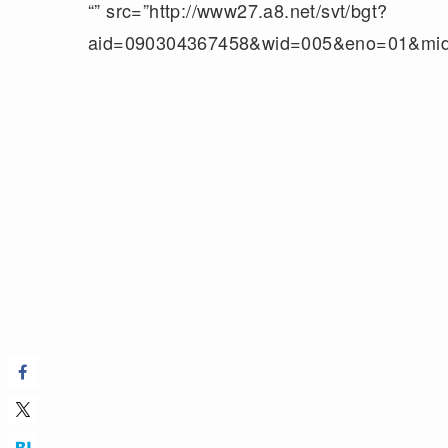
“” src=”http://www27.a8.net/svt/bgt?
aid=090304367458&wid=005&eno=01&mi