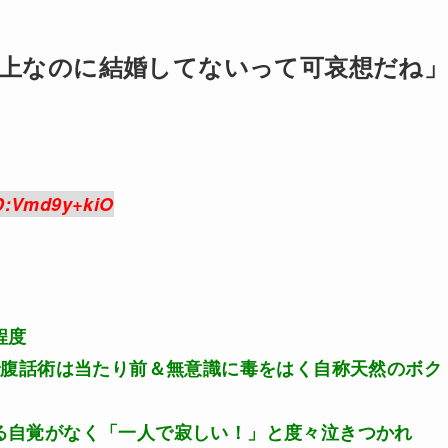
上なのに結婚してないって可哀想だね
D:Vmd9y+kiO
程度
で腹話術は当たり前＆無意識に毒をはく自称天然のボク
る自覚がなく「一人で寂しい！」と度々泣きつかれ