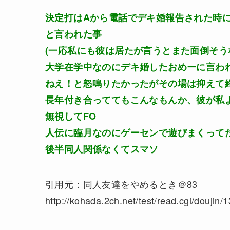
決定打はAから電話でデキ婚報告された時
と言われた事
(一応私にも彼は居たが言うとまた面倒そう
大学在学中なのにデキ婚したおめーに言わ
ねえ！と怒鳴りたかったがその場は抑えて
長年付き合っててもこんなもんか、彼が私
無視してFO
人伝に臨月なのにゲーセンで遊びまくって
後半同人関係なくてスマソ
引用元：同人友達をやめるとき＠83
http://kohada.2ch.net/test/read.cgi/doujin