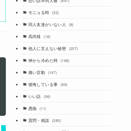
恐い話＠同人板
(641)
モニョる時
(32)
同人友達がいない人
(8)
高尚様
(18)
他人に言えない秘密
(257)
神から冷めた時
(168)
痛い言動
(197)
後悔している事
(99)
いい話
(56)
愚痴
(11)
質問・相談
(285)