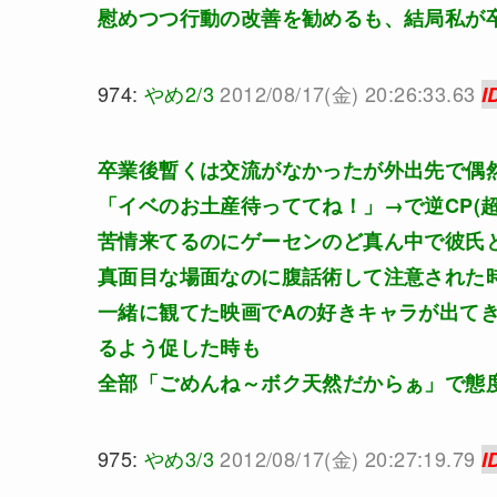
慰めつつ行動の改善を勧めるも、結局私が
974:
やめ2/3
2012/08/17(金) 20:26:33.63
I
卒業後暫くは交流がなかったが外出先で偶
「イベのお土産待っててね！」→で逆CP(
苦情来てるのにゲーセンのど真ん中で彼氏
真面目な場面なのに腹話術して注意された
一緒に観てた映画でAの好きキャラが出てきて
るよう促した時も
全部「ごめんね～ボク天然だからぁ」で態
975:
やめ3/3
2012/08/17(金) 20:27:19.79
I