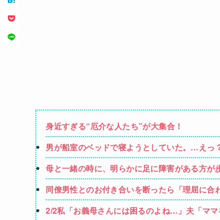
身近すぎる“厄介な人たち”が大集合！
男が船室のベッドで寝ようとしていた。…えっ
母と一緒の時に、明らかに足に障害がある方が
の？」
同僚男性とのお付き合いを断ったら「理屈に合
されて・・・
2/2私「お義母さんには困るのよね…」夫「マ