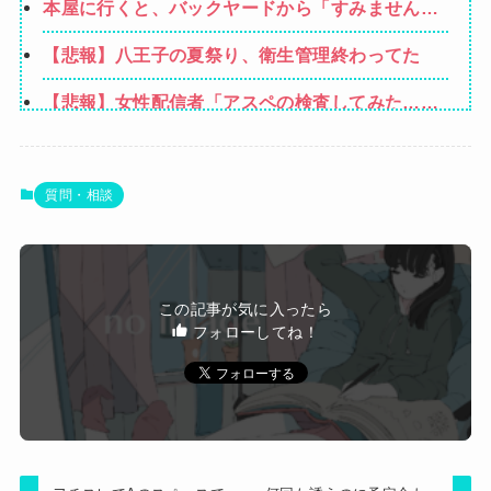
本屋に行くと、バックヤードから「すみません、
のに大学費用出さなきゃいけないの腹立つわ…姑
本当にすみません（泣）「でもあなた、初めてじ
だったら先に亡くなるのに笑」私「…」
【悲報】八王子の夏祭り、衛生管理終わってた
ゃないしね、うちだけじゃどうしようもないか
ら」と会話が聞こえてきた→すると・・・
【悲報】女性配信者「アスペの検査してみた…み
んなこれわかるの？」
【悲報】坂口杏里を家に住ませてあげた結果ｗｗ
ｗｗ
【動画】甲子園の女性審判、大誤審で炎上
質問・相談
【画像】女さん、ミニ過ぎる浴衣を着た写真を投
稿して叩かれるｗｗｗｗ
生活保護の相談に行ったら、愛猫を手放さないと
この記事が気に入ったら
無理と言われた。子どものような存在だから手放
フォローしてね！
Powered by livedoor 相互RSS
すのは絶対に考えられない・・・