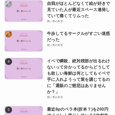
自我がほとんどなくて絵が好きで
見ていた人が最近スペース連発し
ていて痛くてリムった
買い専の本音
牛歩してるサークルがすごい迷惑
だった
買い専の本音
イベで瞬殺、絶対残部が出るわけ
ないって分かってるからどうして
も欲しい海鮮は何としてもイベで
手に入れようって策を講じてるの
に「通販のご慈悲はありません
か？」
買い専の本音
最近8pのペラ本(折本？)を200円