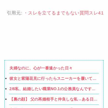
引用元:
・
スレを立てるまでもない質問スレ41
夫婦なのに、心が一番遠かった日々
彼女と紫陽花見に行ったらスニーカーを履いてき
てた。普通かわいいぺたんこ靴とかじゃないの？
2/6私、結婚したい職業NO.1の公務員なんですけ
コーヒーや手作り菓子も持ってこないしさぁ…
ど、嫁が子供連れて家出した。全く理由は思いつ
【裏の顔】 父の再婚相手と仲良しな私→ある日、
かないけど強いてあげるとすれば母のせいかもし
私の帰宅に気付かない再婚相手「血繋がってない
れない。嫁のせいでアトピー悪化しそう→