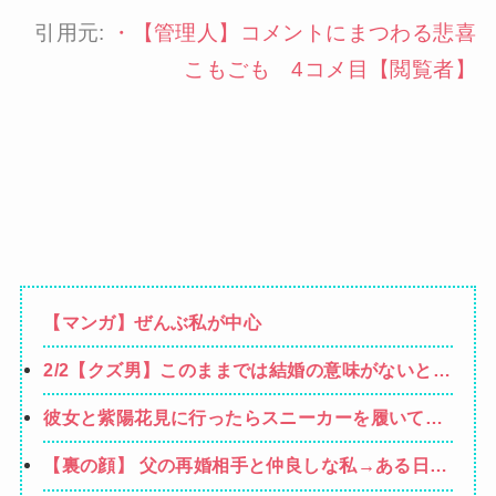
引用元:
・
【管理人】コメントにまつわる悲喜
こもごも 4コメ目【閲覧者】
【マンガ】ぜんぶ私が中心
2/2【クズ男】このままでは結婚の意味がないと言
われ離婚の危機。同居は嫌だ仕事も嫌だってあま
彼女と紫陽花見に行ったらスニーカーを履いてき
りにも我儘すぎないか？嫁の方が収入多いんだか
てた。普通かわいいぺたんこ靴とかじゃないの？
ら俺の代わりにバイクの借金返してくれ→
【裏の顔】 父の再婚相手と仲良しな私→ある日、
コーヒーや手作り菓子も持ってこないしさぁ…
私の帰宅に気付かない再婚相手「血繋がってない