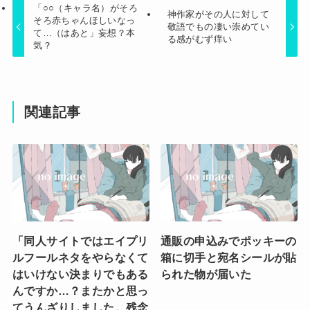
「○○（キャラ名）がそろ
神作家がその人に対して
そろ赤ちゃんほしいなっ
敬語でもの凄い崇めてい
て…（はあと」妄想？本
る感がむず痒い
気？
関連記事
「同人サイトではエイプリ
通販の申込みでポッキーの
ルフールネタをやらなくて
箱に切手と宛名シールが貼
はいけない決まりでもある
られた物が届いた
んですか…？またかと思っ
てうんざりしました。残念