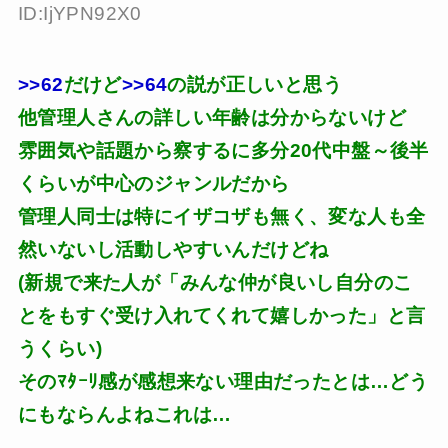
ID:IjYPN92X0
>>62
だけど
>>64
の説が正しいと思う
他管理人さんの詳しい年齢は分からないけど
雰囲気や話題から察するに多分20代中盤～後半
くらいが中心のジャンルだから
管理人同士は特にイザコザも無く、変な人も全
然いないし活動しやすいんだけどね
(新規で来た人が「みんな仲が良いし自分のこ
とをもすぐ受け入れてくれて嬉しかった」と言
うくらい)
そのﾏﾀｰﾘ感が感想来ない理由だったとは…どう
にもならんよねこれは…