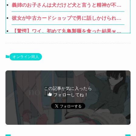
義姉のお子さんは犬だけど犬と言うと精神が不安
のに大学費用出さなきゃいけないの腹立つわ…姑
定になる
だったら先に亡くなるのに笑」私「…」
彼女が中古カードショップで男に話しかけられ
た。いきなり彼女の持ち歩いてたカードを品定め
【驚愕】ワイ、初めて丸亀製麺を食った結果ｗｗ
しだしたらしく…
ｗｗｗｗｗｗｗｗ
【悲報】イオン、完全にヤケクソになるｗｗｗｗ
【画像】みいちゃんと山田さん、日本の警察なめ
オンライン同人
すぎで炎上ｗｗｗｗwｗｗｗｗｗｗｗｗｗ
【速報】USスチール、1800億円の黒字
wwwwwwwwwwwwwwwwwwwwwwww
【悲報】八王子の夏祭り、衛生管理終わってた
この記事が気に入ったら
フォローしてね！
Powered by livedoor 相互RSS