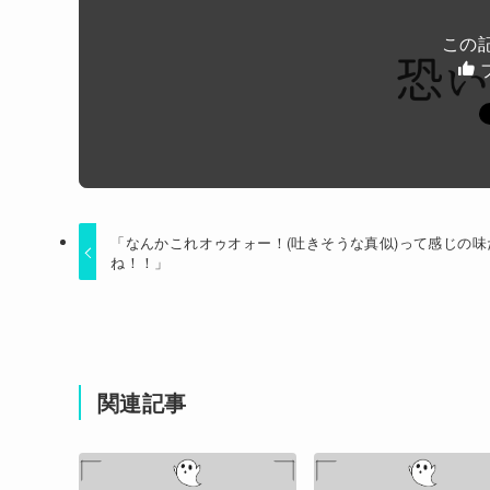
生理の予定が８月６日なんだけど７月２９日に
この
Powered by livedoor 相互RSS
「なんかこれオゥオォー！(吐きそうな真似)って感じの味
ね！！」
関連記事