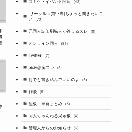
コミケ・イベント関連
(43)
[サークル⇔買い専]ちょっと聞きたいこ
と
(73)
手
元同人誌印刷職人が答えるスレ
(8)
柄
オンライン同人
届
(81)
Twitter
(7)
pixiv愚痴スレ
(5)
何でも書き込んでいいのよ
(5)
雑談
(5)
他板・単発まとめ
(5)
中
同人ちゃんねる掲示板
(4)
管理人からのお知らせ
(6)