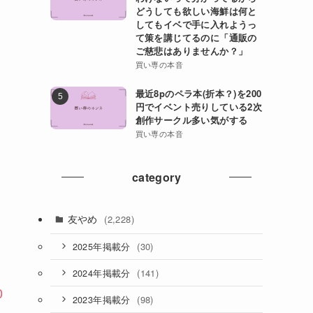
どうしても欲しい海鮮は何と
してもイベで手に入れようっ
て策を講じてるのに「通販の
ご慈悲はありませんか？」
買い専の本音
最近8pのペラ本(折本？)を200
円でイベント売りしている2次
創作サークル多い気がする
買い専の本音
category
友やめ
(2,228)
(30)
2025年掲載分
(141)
2024年掲載分
0
(98)
2023年掲載分