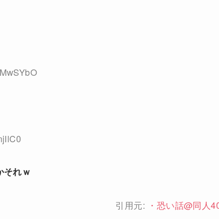
gVMwSYbO
jIlC0
かそれｗ
引用元:
・
恐い話@同人4