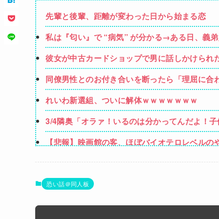
先輩と後輩、距離が変わった日から始まる恋
私は『匂い』で “病気” が分かる→ある日、
ンではないか」と伝えたら怒って絶縁、その結
彼女が中古カードショップで男に話しかけられ
しく…
同僚男性とのお付き合いを断ったら「理屈に合
されて・・・
れいわ新選組、ついに解体ｗｗｗｗｗｗｗ
3/4隣奥「オラァ！いるのは分かってんだよ！子
に相談したら逃げられた。夫に相談してもなに
【悲報】映画館の客、ほぼバイオテロレベルの
【画像】かつて天下を獲っていたYouTuberの
【悲報】黒人、卑怯すぎて炎上するｗｗｗｗ
恐い話＠同人板
【閲覧注意】元臆女キャバ嬢の首吊り自●配信