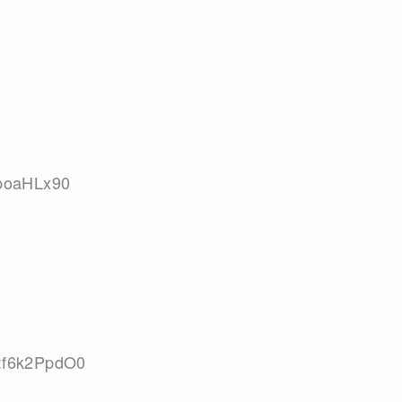
cpoaHLx90
D:f6k2PpdO0