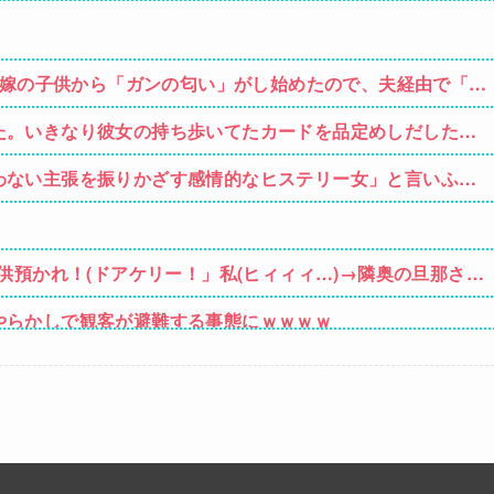
義弟嫁の子供から「ガンの匂い」がし始めたので、夫経由で「ガ
果・・・
た。いきなり彼女の持ち歩いてたカードを品定めしだしたら
わない主張を振りかざす感情的なヒステリー女」と言いふら
供預かれ！(ドアケリー！」私(ヒィィィ…)→隣奥の旦那さん
いってだこいつ。どうすれば…
やらかしで観客が避難する事態にｗｗｗｗ
現在ｗｗｗｗ
、拡散されまくって終わるｗｗｗｗｗｗｗ