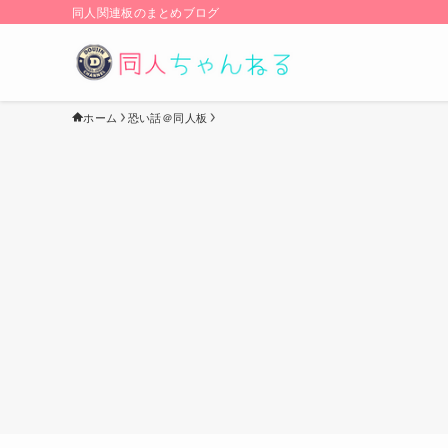
同人関連板のまとめブログ
ホーム
恐い話＠同人板