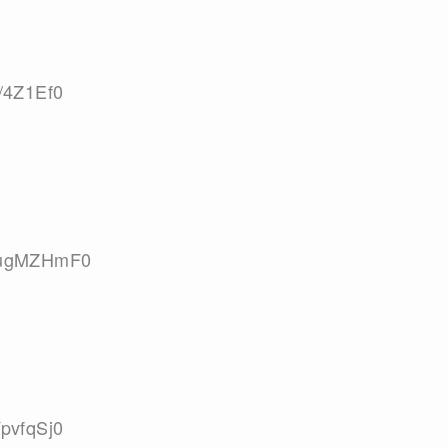
c/4Z1Ef0
:cugMZHmF0
YpvfqSj0