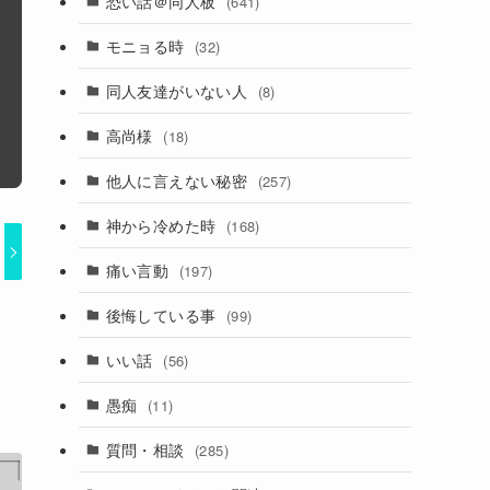
恐い話＠同人板
(641)
モニョる時
(32)
同人友達がいない人
(8)
高尚様
(18)
他人に言えない秘密
(257)
神から冷めた時
(168)
痛い言動
(197)
後悔している事
(99)
いい話
(56)
愚痴
(11)
質問・相談
(285)