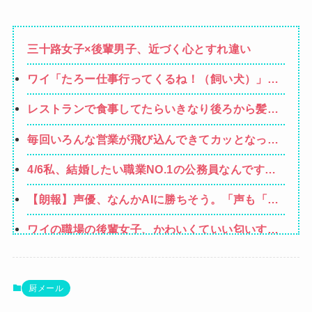
三十路女子×後輩男子、近づく心とすれ違い
ワイ「たろー仕事行ってくるね！（飼い犬）」犬
「…？（ぷい」
レストランで食事してたらいきなり後ろから髪を
引っ張られ、子供が悪戯してるのかと思い注意し
毎回いろんな営業が飛び込んできてカッとなった
ようと振り向こうとしたら耳元でハサミの音がし
業者「うちで飼ってる犬の散歩でも行きやが
た！妙に頭が軽くなったと思ったら…
4/6私、結婚したい職業NO.1の公務員なんですけ
れ！」私「いいんですか！」→ すると・・・
ど、嫁が子供連れて家出した。全く理由は思いつ
【朗報】声優、なんかAIに勝ちそう。「声も「人
かないけど強いてあげるとすれば母のせいかもし
格の象徴」明記、法務省」
れない。嫁のせいでアトピー悪化しそう→
ワイの職場の後輩女子、かわいくていい匂いする
けどマジでとんでもなく無能
【動画】福岡の電車、複数の駅で「チンポッ❤」
というアナウンスが流れ大騒ぎwwwwwwwww
ホリエモン「面接でさ、納豆パックの薄いフィル
厨メール
ムって何のために入っていの？って聞くわけ」