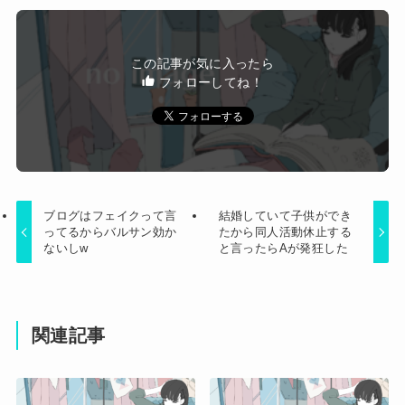
女性「レイプされました」検事「嘘では？」女性
「傷ついたので訴えます」
立ち食いそばどこのが好き？ 狭山そば、富士そ
この記事が気に入ったら
ば、ゆで太郎、小諸そば、箱根そば、しぶそば、
フォローしてね！
Powered by livedoor 相互RSS
梅もと、いろり庵
ブログはフェイクって言
結婚していて子供ができ
ってるからバルサン効か
たから同人活動休止する
ないしw
と言ったらAが発狂した
関連記事