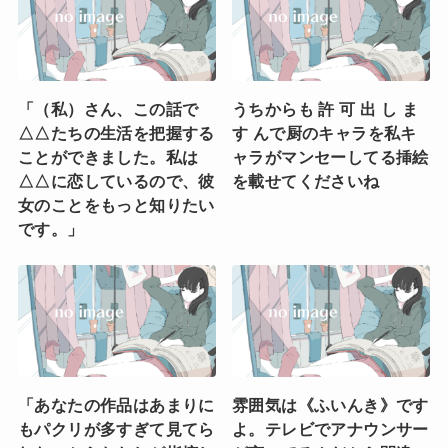
「（私）さん、この話で
うちからも 許 可 出 し ま
△△たちの生活を把握する
す んで厨のキャラを私キ
ことができました。私は
ャラがマンセーしてる挿絵
△△に恋しているので、彼
を載せてくださいね
女のことをもっと知りたい
です。」
「あなたの作品はあまりに
雰囲気は《ふいんき》です
もパクリが多すぎて見てら
よ。テレビでアナウンサー