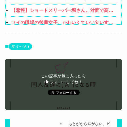
「…？（ぷい」
【悲報】ショートスリーパー堀さん、対面で高須
幹弥にブチギレるｗｗｗｗ
ワイの職場の後輩女子、かわいくていい匂いする
けどマジでとんでもなく無能
可愛すぎるおむすび屋さん（28）、新店舗に4000
万円クラファンした成功した結果弱男集団から叩
ホリエモン「面接でさ、納豆パックの薄いフィル
友うへ('A`)
かれてしまうｗｗｗｗ
ムって何のために入っていの？って聞くわけ」
食器売場通るの苦手なのよね
子宝祈願で有名な神社にお参りに行った時、女の
この記事が気に入ったら
子が生まれるという赤い石を持ち帰ったら男の子
フォローしてね！
Powered by livedoor 相互RSS
を出産。しばらくしてお礼も兼ねて石を返しに行
こうと思って石を見ると…
もとがから絵がない、ビ