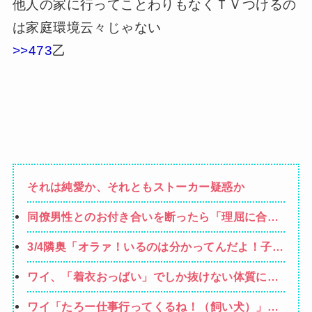
他人の家に行ってことわりもなくＴＶつけるの
は家庭環境云々じゃない
>>473
乙
それは純愛か、それともストーカー疑惑か
同僚男性とのお付き合いを断ったら「理屈に合わ
ない主張を振りかざす感情的なヒステリー女」と
3/4隣奥「オラァ！いるのは分かってんだよ！子供
言いふらされて・・・
預かれ！(ドアケリー！」私(ヒィィィ…)→隣奥の
ワイ、「着衣おっばい」でしか抜けない体質にな
旦那さんに相談したら逃げられた。夫に相談して
ってしまうｗｗｗｗｗ
もなにいってだこいつ。どうすれば…
ワイ「たろー仕事行ってくるね！（飼い犬）」犬