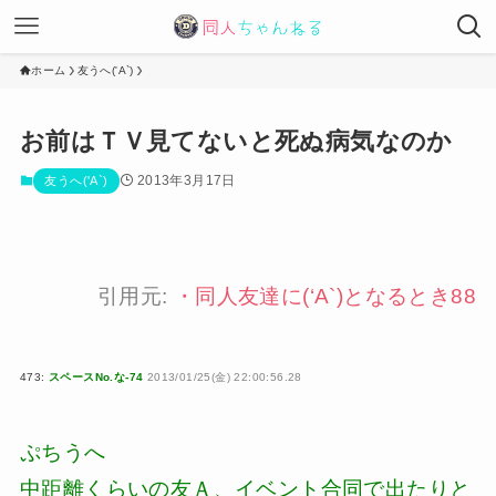
ホーム
友うへ('A`)
お前はＴＶ見てないと死ぬ病気なのか
2013年3月17日
友うへ('A`)
引用元:
・
同人友達に(‘A`)となるとき88
473:
スペースNo.な-74
2013/01/25(金) 22:00:56.28
ぷちうへ
中距離くらいの友Ａ、イベント合同で出たりと