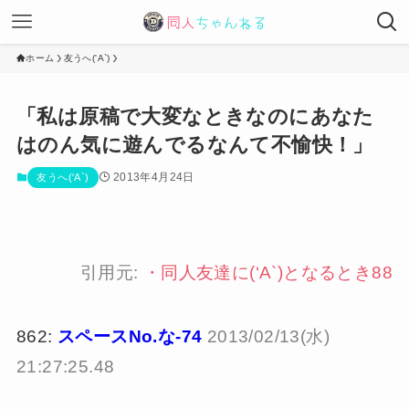
ホーム
友うへ('A`)
「私は原稿で大変なときなのにあなた
はのん気に遊んでるなんて不愉快！」
2013年4月24日
友うへ('A`)
引用元:
・
同人友達に(‘A`)となるとき88
862:
スペースNo.な-74
2013/02/13(水)
21:27:25.48