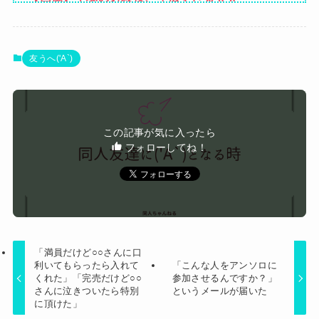
言いふらされて・・・
町の弁当屋「申し訳ないが消費税1%になったらそ
の分商品代を値上げするわ」
【画像】石川佳純さん(31)の体、エッッッッッッ
友うへ('A`)
ッッッッッッッッッッッ！
【悲報】風俗嬢やってる女の末路ｗｗｗｗｗｗｗ
ｗｗｗｗ
【速報】専門家「イオンモール熊本の爆心地に”こ
この記事が気に入ったら
んなもの”があったんだけど…」
フォローしてね！
Powered by livedoor 相互RSS
「満員だけど○○さんに口
利いてもらったら入れて
「こんな人をアンソロに
くれた」「完売だけど○○
参加させるんですか？」
さんに泣きついたら特別
というメールが届いた
に頂けた」