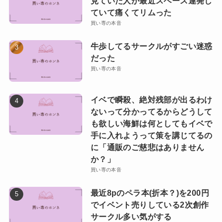
見ていた人が最近スペース連発し
ていて痛くてリムった
買い専の本音
牛歩してるサークルがすごい迷惑
だった
買い専の本音
イベで瞬殺、絶対残部が出るわけ
ないって分かってるからどうして
も欲しい海鮮は何としてもイベで
手に入れようって策を講じてるの
に「通販のご慈悲はありません
か？」
買い専の本音
最近8pのペラ本(折本？)を200円
でイベント売りしている2次創作
サークル多い気がする