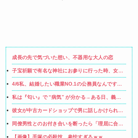
成長の先で気づいた想い、不器用な大人の恋
子宝祈願で有名な神社にお参りに行った時、女の
子が生まれるという赤い石を持ち帰ったら男の子
4/6私、結婚したい職業NO.1の公務員なんですけ
を出産。しばらくしてお礼も兼ねて石を返しに行
ど、嫁が子供連れて家出した。全く理由は思いつ
こうと思って石を見ると…
私は『匂い』で “病気” が分かる→ある日、義弟
かないけど強いてあげるとすれば母のせいかもし
嫁の子供から「ガンの匂い」がし始めたので、夫
れない。嫁のせいでアトピー悪化しそう→
彼女が中古カードショップで男に話しかけられ
経由で「ガンではないか」と伝えたら怒って絶
た。いきなり彼女の持ち歩いてたカードを品定め
縁、その結果・・・
同僚男性とのお付き合いを断ったら「理屈に合わ
しだしたらしく…
ない主張を振りかざす感情的なヒステリー女」と
【画像】手塚の必殺技、卑怯すぎるｗｗ