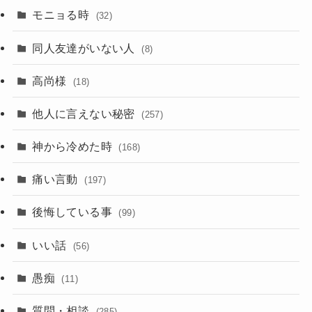
モニョる時
(32)
同人友達がいない人
(8)
高尚様
(18)
他人に言えない秘密
(257)
神から冷めた時
(168)
痛い言動
(197)
後悔している事
(99)
いい話
(56)
愚痴
(11)
質問・相談
(285)