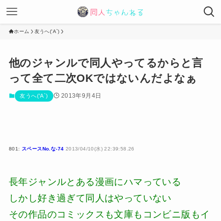
ホーム
友うへ('A`)
他のジャンルで同人やってるからと言
って全て二次OKではないんだよなぁ
2013年9月4日
友うへ('A`)
801:
スペースNo.な-74
2013/04/10(水) 22:39:58.26
長年ジャンルとある漫画にハマっている
しかし好き過ぎて同人はやっていない
その作品のコミックスも文庫もコンビニ版もイ