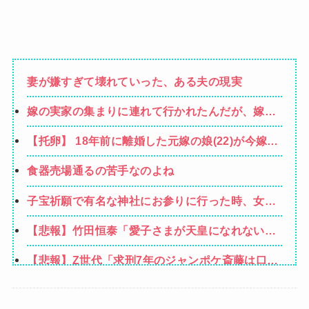
妻が嫌すぎて壊れていった、ある夫の現実
嫁の実家の集まりに連れて行かれたんだが、嫁が
仲介してくれるでもなく親戚の輪にポツン。誰か
【托卵】 18年前に離婚した元嫁の娘(22)が今嫁に
らも挨拶されず紹介もされずひたすら無視された
凸！余命宣告された元嫁の嘘を信じる娘に「真
食器売場通るの苦手なのよね
実」を隠し続ける俺へ、スレ民から大ブーイング
の嵐ｗｗ
子宝祈願で有名な神社にお参りに行った時、女の
子が生まれるという赤い石を持ち帰ったら男の子
【悲報】竹田恒泰「愛子さまが天皇になれないの
を出産。しばらくしてお礼も兼ねて石を返しに行
はSnow Manに女がいないのと同じ」X民「養子
こうと思って石を見ると…
【悲報】Z世代「求刑7年のジャンポケ斎藤は口封
案はSnow Manに竹田恒泰が入るようなもの」
じに被害者殺した方が量刑軽かっただろ」←1万
【画像】井口裕香(36)、タンクトップがはち切れ
いいね
そうなくらいデカイｗｗｗｗｗｗｗｗｗｗｗ