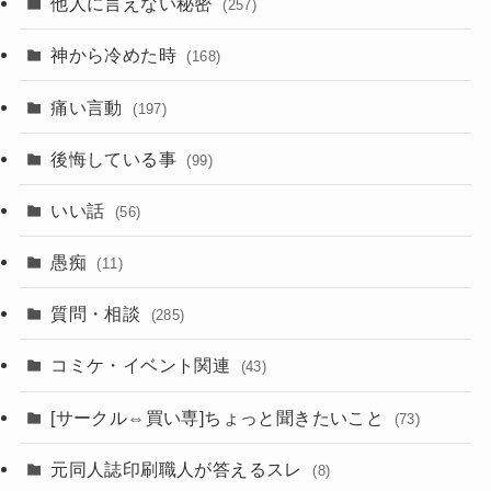
他人に言えない秘密
(257)
神から冷めた時
(168)
痛い言動
(197)
後悔している事
(99)
いい話
(56)
愚痴
(11)
質問・相談
(285)
コミケ・イベント関連
(43)
[サークル⇔買い専]ちょっと聞きたいこと
(73)
元同人誌印刷職人が答えるスレ
(8)