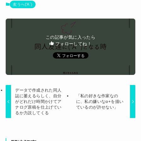
ワイの職場の後輩女子、かわいくていい匂いする
友うへ('A`)
けどマジでとんでもなく無能
可愛すぎるおむすび屋さん（28）、新店舗に4000
万円クラファンした成功した結果弱男集団から叩
4/6私、結婚したい職業NO.1の公務員なんですけ
かれてしまうｗｗｗｗ
この記事が気に入ったら
ど、嫁が子供連れて家出した。全く理由は思いつ
フォローしてね！
Powered by livedoor 相互RSS
かないけど強いてあげるとすれば母のせいかもし
れない。嫁のせいでアトピー悪化しそう→
データで作成された同人
誌に萎えるらしく、自分
「私の好きな作家なの
がどれだけ時間かけてア
に、私の嫌いなα+を描い
ナログ原稿を仕上げてい
ているのが許せない」
るか力説してくる