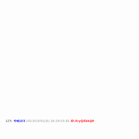
125:
やめ2/3
2013/10/01(火) 18:29:20.82
ID:XryQEkbQ0