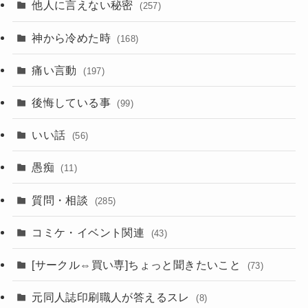
他人に言えない秘密
(257)
神から冷めた時
(168)
痛い言動
(197)
後悔している事
(99)
いい話
(56)
愚痴
(11)
質問・相談
(285)
コミケ・イベント関連
(43)
[サークル⇔買い専]ちょっと聞きたいこと
(73)
元同人誌印刷職人が答えるスレ
(8)