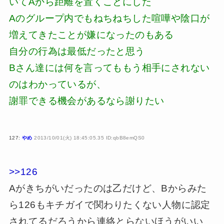
いてAから距離を置くことにした
Aのグループ内でもねちねちした喧嘩や陰口が
増えてきたことが嫌になったのもある
自分の行為は最低だったと思う
Bさん達には何を言ってももう相手にされない
のはわかっているが、
謝罪できる機会があるなら謝りたい
127:
やめ
2013/10/01(火) 18:45:05.35 ID:qbB8emQS0
>>126
Aがきちがいだったのは乙だけど、Bからみた
ら126もキチガイで関わりたくない人物に認定
されてるだろうから連絡とらないほうがいい