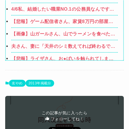
業者「うちで飼ってる犬の散歩でも行きやが
4/6私、結婚したい職業NO.1の公務員なんですけ
れ！」私「いいんですか！」→ すると・・・
ど、嫁が子供連れて家出した。全く理由は思いつ
【悲報】ゲーム配信者さん、家賃8万円の部屋で
かないけど強いてあげるとすれば母のせいかもし
深夜配信→管理会社から厳重注意されてお気持ち
れない。嫁のせいでアトピー悪化しそう→
【画像】山ガールさん、山でラーメンを食べたら
表明ｗｗｗ
おじさんに怒られるｗｗｗ
夫さん、妻に「天井のシミ数えてれば終わるで
な」と押し倒されて性行為 → 凄いことになるｗ
【悲報】ライザさん、お●ぱいを触られてしまう
ｗｗｗｗ
ｗｗｗｗｗｗｗｗ
女性「レイプされました」検事「嘘では？」女性
「傷ついたので訴えます」
立ち食いそばどこのが好き？ 狭山そば、富士そ
友やめ
2013年掲載分
ば、ゆで太郎、小諸そば、箱根そば、しぶそば、
私は『匂い』で “病気” が分かる→ある日、義弟
梅もと、いろり庵
嫁の子供から「ガンの匂い」がし始めたので、夫
同僚男性とのお付き合いを断ったら「理屈に合わ
経由で「ガンではないか」と伝えたら怒って絶
この記事が気に入ったら
ない主張を振りかざす感情的なヒステリー女」と
縁、その結果・・・
フォローしてね！
Powered by livedoor 相互RSS
言いふらされて・・・