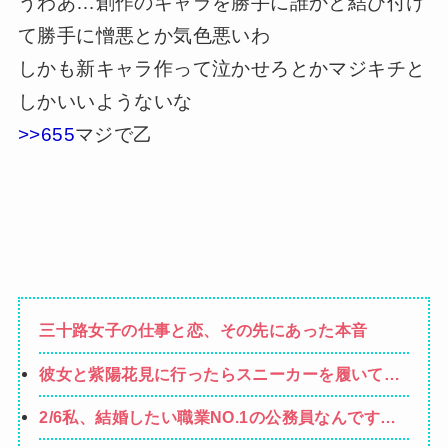
うわあ…創作のキャラを勝手に誰かと結び付け
て勝手に憎悪とか気色悪いわ
しかも新キャラ作って泣かせろとかマジキチと
しかいいようないな
>>655
マジで乙
三十路女子の仕事と恋、その先にあった本音
彼女と紫陽花見に行ったらスニーカーを履いてき
てた。普通かわいいぺたんこ靴とかじゃないの？
2/6私、結婚したい職業NO.1の公務員なんですけ
コーヒーや手作り菓子も持ってこないしさぁ…
ど、嫁が子供連れて家出した。全く理由は思いつ