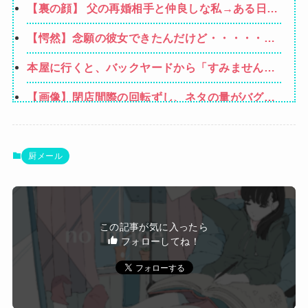
【裏の顔】 父の再婚相手と仲良しな私→ある日、
かないけど強いてあげるとすれば母のせいかもし
私の帰宅に気付かない再婚相手「血繋がってない
れない。嫁のせいでアトピー悪化しそう→
【愕然】念願の彼女できたんだけど・・・・・・
のに大学費用出さなきゃいけないの腹立つわ…姑
とんでもない素性が見えてきた・・・・・・
だったら先に亡くなるのに笑」私「…」
本屋に行くと、バックヤードから「すみません、
本当にすみません（泣）「でもあなた、初めてじ
【画像】閉店間際の回転ずし、ネタの量がバグっ
ゃないしね、うちだけじゃどうしようもないか
てると話題にｗｗｗｗｗ
ら」と会話が聞こえてきた→すると・・・
【悲報】坂口杏里を家に住ませてあげた結果ｗｗ
ｗｗ
【動画】甲子園の女性審判、大誤審で炎上
厨メール
生活保護の相談に行ったら、愛猫を手放さないと
無理と言われた。子どものような存在だから手放
Powered by livedoor 相互RSS
すのは絶対に考えられない・・・
この記事が気に入ったら
フォローしてね！