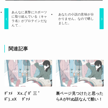
あんなに真摯にスポーツ
あなたの小説の意味が分
に取り組んでいる（キャ
かりません。なので晒し
ラ名）がプロテインだな
ました。
んて…
関連記事
ﾀﾞｧﾒ Xx..(ﾟﾛﾟ 三 ﾟ
裏ページ見つけたと思った
ﾛﾟ)..xX ﾀﾞｧﾒ
らAがﾀﾋぬ話なんて酷い！