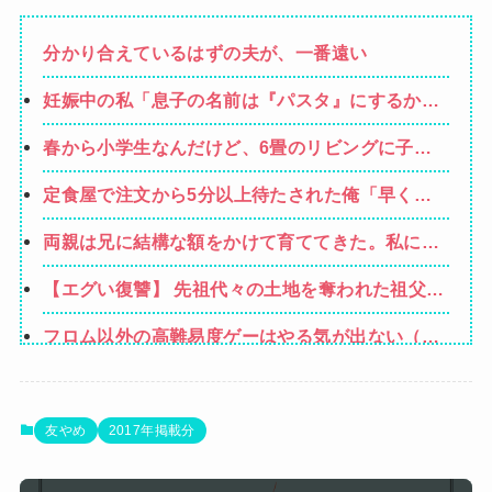
分かり合えているはずの夫が、一番遠い
妊娠中の私「息子の名前は『パスタ』にするか
ら」旦那・親・友人「！？ やめなよそんな名
春から小学生なんだけど、6畳のリビングに子供
前！」私「私が産むんだから文句は言わせな
の勉強机置くのって無理だよね
い！」現在、改名の手続き中です・・・
定食屋で注文から5分以上待たされた俺「早く作
れよノロマ！底辺職はキビキビ動け！そんなんだ
両親は兄に結構な額をかけて育ててきた。私には
から給料低いんだろうな！」→ すると…
高卒で働けと全く気にかけない→母が難病で倒
【エグい復讐】 先祖代々の土地を奪われた祖父
れ、私が懸命に介護した。でも兄は知らん顔。そ
「憎い！命が尽きても奴らに絶対復讐してや
こで親も目が覚めて私に全てを相続させるが
フロム以外の高難易度ゲーはやる気が出ない（皆
る！！」→祖父が亡くなりその土地に焼肉屋が建
がやってるゲームじゃないと達成感がない）←こ
ったが、不幸が次々おこり…
【悲報】落語家、亡くなったタレントからいじめ
の考えが共感多数にｗｗ
られた過去を告白する…
【動画】クレヨンしんちゃんの例の動画、バズリ
友やめ
2017年掲載分
すぎてネットミームと化すｗｗｗｗ
【画像】AKBのセンター、レベチな事が世間にバ