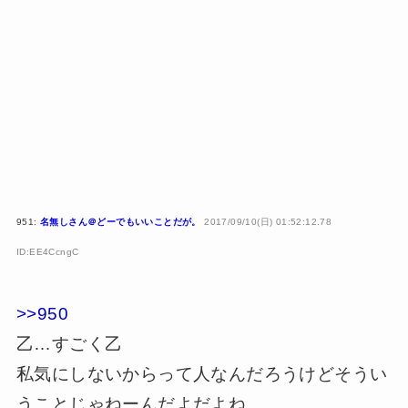
951:
名無しさん＠どーでもいいことだが。
2017/09/10(日) 01:52:12.78
ID:EE4CcngC
>>950
乙…すごく乙
私気にしないからって人なんだろうけどそうい
うことじゃねーんだよだよね