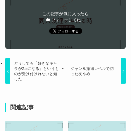
レ始めるｗｗｗｗｗｗｗ
【画像】ビリー・アイリッシュ(24)、ライブで超
この記事が気に入ったら
モリマンスジを強調して炎上ｗｗｗｗｗｗｗｗ
フォローしてね！
Powered by livedoor 相互RSS
どうしても「好きなキャ
ラが2.5になる」というも
ジャンル撤退レベルで切
のが受け付けれないと知
った友やめ
った
関連記事