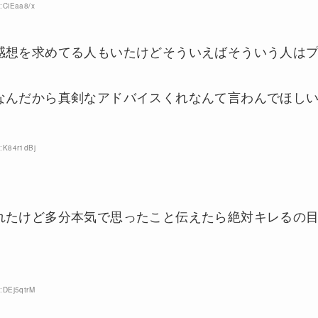
:CiEaa8/x
感想を求めてる人もいたけどそういえばそういう人は
なんだから真剣なアドバイスくれなんて言わんでほし
D:K84r1dBj
れたけど多分本気で思ったこと伝えたら絶対キレるの
:DEj5qtrM