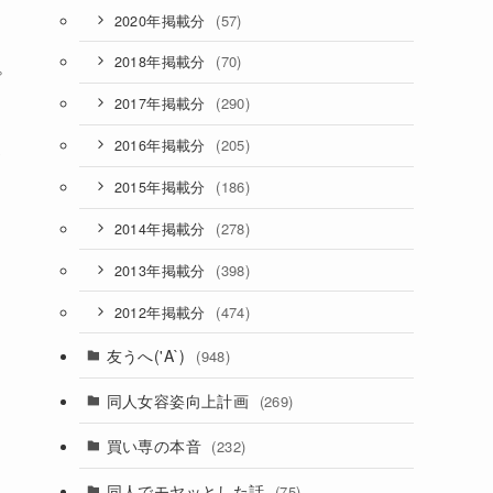
(57)
2020年掲載分
(70)
2018年掲載分
プ
(290)
2017年掲載分
(205)
い
2016年掲載分
(186)
2015年掲載分
(278)
2014年掲載分
(398)
2013年掲載分
(474)
2012年掲載分
目
友うへ('A`)
(948)
同人女容姿向上計画
(269)
買い専の本音
(232)
同人でモヤッとした話
(75)