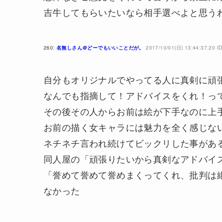
吉牛してもらいたいなら相手選べよと思う
260:
名無しさん＠どーでもいいことだが。
2017/10/01(日) 13:44:37.20 
自分もオリジナルでやってる人に真剣に頑
なんでも指摘して！アドバイスをくれ！っ
その後その人からお前は絵が下手なのに上
お前の描く女キャラには魅力を全く感じな
ネチネチ言われ続けてビックリした事があ
同人屋の「頑張りたいから真剣なアドバイ
「誉めて誉めて誉めまくってくれ、批判は
なかった