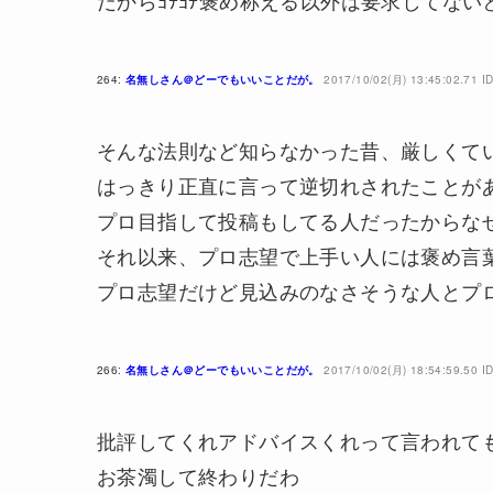
だからﾖﾁﾖﾁ褒め称える以外は要求してな
264:
名無しさん＠どーでもいいことだが。
2017/10/02(月) 13:45:02.71 
そんな法則など知らなかった昔、厳しくてい
はっきり正直に言って逆切れされたことが
プロ目指して投稿もしてる人だったからな
それ以来、プロ志望で上手い人には褒め言
プロ志望だけど見込みのなさそうな人とプ
266:
名無しさん＠どーでもいいことだが。
2017/10/02(月) 18:54:59.50 
批評してくれアドバイスくれって言われて
お茶濁して終わりだわ