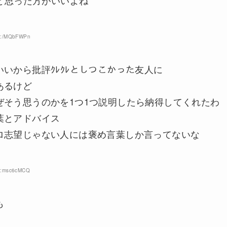
いと思った方がいいよね
ID:/MQbFWPn
いから批評ｸﾚｸﾚとしつこかった友人に
あるけど
ぜそう思うのかを1つ1つ説明したら納得してくれたわ
葉とアドバイス
ロ志望じゃない人には褒め言葉しか言ってないな
ID:msc6cMCQ
も