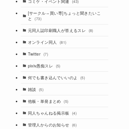
コミケ・イベント関連
(43)
[サークル⇔買い専]ちょっと聞きたいこ
と
(73)
元同人誌印刷職人が答えるスレ
(8)
オンライン同人
(81)
Twitter
(7)
pixiv愚痴スレ
(5)
何でも書き込んでいいのよ
(5)
雑談
(5)
他板・単発まとめ
(5)
同人ちゃんねる掲示板
(4)
管理人からのお知らせ
(6)