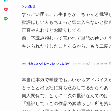
>>262
すっごい困る。吉牛まちか、ちゃんと批評
批評ほしい人もちょっと気に入らないと批
正直やんわりとお断りしてる
前、下読み頼むって言われて単語の使い方
キレられたりしたことあるから、もう二度
263:
名無しさん＠どーでもいいことだが。
2017/10/02(月) 12:28:28.58 ID
本当に本気で辛辣でもいいからアドバイス
とっとと出版社に持ち込みしてるからなあ
同人関係で、とくに二次の批評なんてのは
「批評して（この作品の素晴らしい所を拾