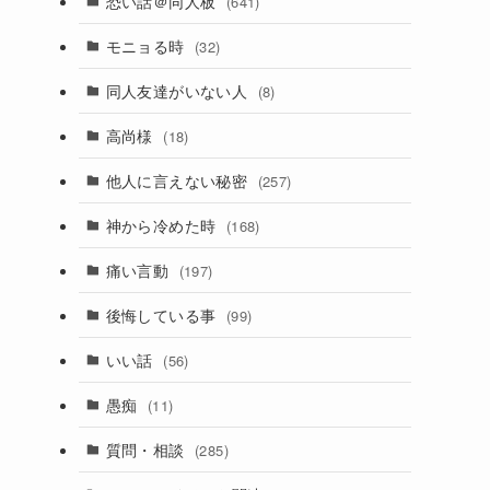
恐い話＠同人板
(641)
モニョる時
(32)
同人友達がいない人
(8)
高尚様
(18)
他人に言えない秘密
(257)
神から冷めた時
(168)
痛い言動
(197)
後悔している事
(99)
いい話
(56)
愚痴
(11)
質問・相談
(285)