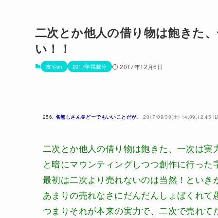
二次とか他人の借り物は飽きた、
い！！
友やめ
2017年掲載分
2017年12月6日
256:
名無しさん＠どーでもいいことだが。
2017/09/30(土) 14:09:12.45 I
二次とか他人の借り物は飽きた、一次は実
と暗にマウンティングしつつ創作に行った
最初は二次より売れないのは当然！といき
あまりの売れなさにだんだんしょぼくれて
つまりそれが本来の実力で、二次で売れて