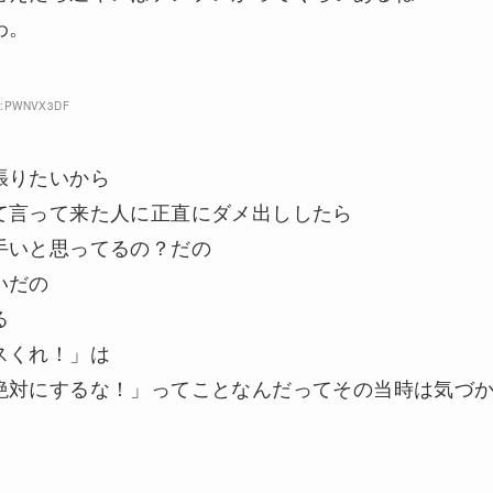
わ。
ID:PWNVX3DF
張りたいから
て言って来た人に正直にダメ出ししたら
手いと思ってるの？だの
いだの
る
スくれ！」は
絶対にするな！」ってことなんだってその当時は気づ