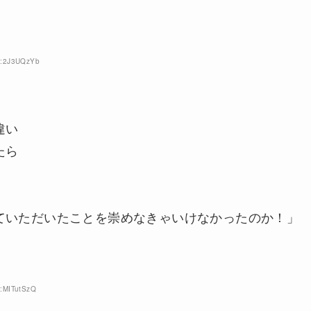
ID:2J3UQzYb
違い
たら
ていただいたことを崇めなきゃいけなかったのか！」
D:MITutSzQ