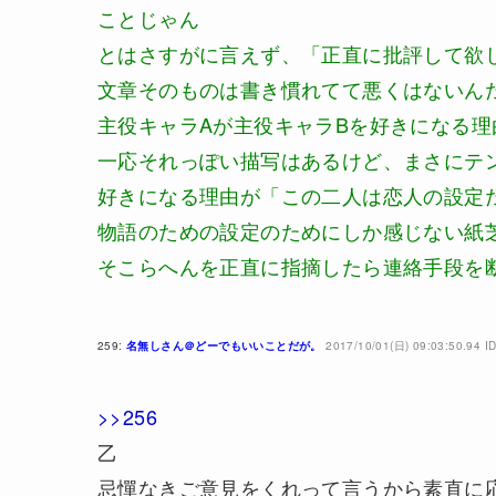
ことじゃん
とはさすがに言えず、「正直に批評して欲
文章そのものは書き慣れてて悪くはないん
主役キャラAが主役キャラBを好きになる
一応それっぽい描写はあるけど、まさにテ
好きになる理由が「この二人は恋人の設定
物語のための設定のためにしか感じない紙
そこらへんを正直に指摘したら連絡手段を
259:
名無しさん＠どーでもいいことだが。
2017/10/01(日) 09:03:50.94 I
>>256
乙
忌憚なきご意見をくれって言うから素直に