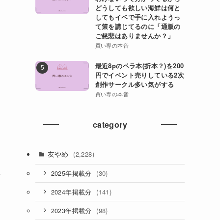
どうしても欲しい海鮮は何と
してもイベで手に入れようっ
て策を講じてるのに「通販の
ご慈悲はありませんか？」
買い専の本音
最近8pのペラ本(折本？)を200
円でイベント売りしている2次
創作サークル多い気がする
買い専の本音
category
友やめ
(2,228)
か
(30)
2025年掲載分
(141)
2024年掲載分
(98)
2023年掲載分