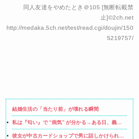
同人友達をやめたとき＠105 [無断転載禁
止]©2ch.net
http://medaka.5ch.net/test/read.cgi/doujin/150
5219757/
結婚生活の「当たり前」が壊れる瞬間
私は『匂い』で “病気” が分かる→ある日、義弟
嫁の子供から「ガンの匂い」がし始めたので、夫
彼女が中古カードショップで男に話しかけられ
経由で「ガンではないか」と伝えたら怒って絶