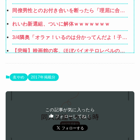
た。いきなり彼女の持ち歩いてたカードを品定め
縁、その結果・・・
同僚男性とのお付き合いを断ったら「理屈に合わ
しだしたらしく…
ない主張を振りかざす感情的なヒステリー女」と
れいわ新選組、ついに解体ｗｗｗｗｗｗｗ
言いふらされて・・・
3/4隣奥「オラァ！いるのは分かってんだよ！子供
預かれ！(ドアケリー！」私(ヒィィィ…)→隣奥の
【悲報】映画館の客、ほぼバイオテロレベルのや
旦那さんに相談したら逃げられた。夫に相談して
らかしで観客が避難する事態にｗｗｗｗ
もなにいってだこいつ。どうすれば…
【画像】かつて天下を獲っていたYouTuberの現
在ｗｗｗｗ
【悲報】黒人、卑怯すぎて炎上するｗｗｗｗ
友やめ
2017年掲載分
【閲覧注意】元臆女キャバ嬢の首吊り自●配信、
拡散されまくって終わるｗｗｗｗｗｗｗ
生理の予定が８月６日なんだけど７月２９日にド
この記事が気に入ったら
バッと鮮血でたから生理かな？って思ったのよね
フォローしてね！
Powered by livedoor 相互RSS