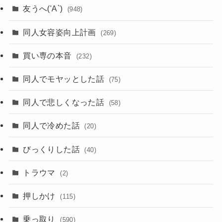
友うへ('A`)
(948)
同人女容姿向上計画
(269)
買い専の本音
(232)
同人でモヤッとした話
(75)
同人で悲しくなった話
(58)
同人で冷めた話
(20)
びっくりした話
(40)
トラウマ
(2)
押しかけ
(115)
乗っ取り
(590)