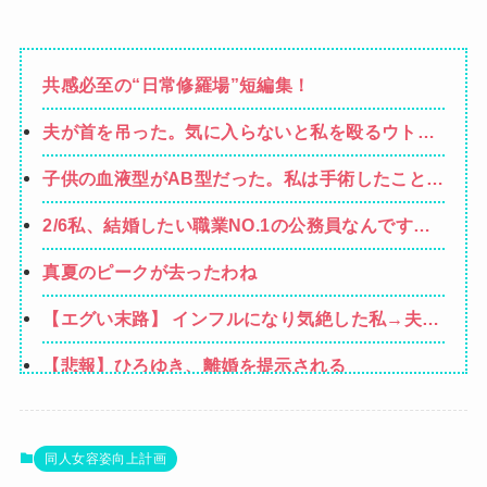
共感必至の“日常修羅場”短編集！
夫が首を吊った。気に入らないと私を殴るウトと
それを傍観するトメに生活費をくれない夫…地獄
子供の血液型がAB型だった。私は手術したことあ
の義実家をでて離婚しようとしたら…夫にはとん
るからA型で合ってるし…旦那(O型)の血液型を調
でもない秘密があった
2/6私、結婚したい職業NO.1の公務員なんですけ
べてみよう」→ 結果・・・
ど、嫁が子供連れて家出した。全く理由は思いつ
真夏のピークが去ったわね
かないけど強いてあげるとすれば母のせいかもし
れない。嫁のせいでアトピー悪化しそう→
【エグい末路】 インフルになり気絶した私→夫に
顔をはたかれ「病気だからって甘えるな！旦那様
【悲報】ひろゆき、離婚を提示される
の為に家事をしろ！」夫が無職になった時、私
「無職が甘えるな」と復讐し続けた結果…
【画像】閉店間際の回転ずし、ネタの量がバグっ
てると話題にｗｗｗｗｗ
【悲報】粗品、永久追放ｗｗｗｗｗｗｗｗｗｗｗ
同人女容姿向上計画
ｗｗｗｗ（証拠あり）