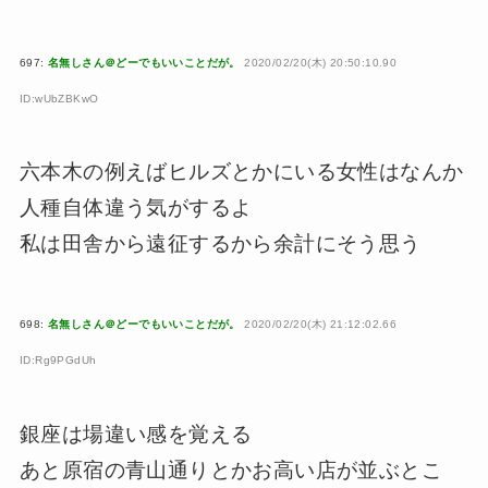
697:
名無しさん＠どーでもいいことだが。
2020/02/20(木) 20:50:10.90
ID:wUbZBKwO
六本木の例えばヒルズとかにいる女性はなんか
人種自体違う気がするよ
私は田舎から遠征するから余計にそう思う
698:
名無しさん＠どーでもいいことだが。
2020/02/20(木) 21:12:02.66
ID:Rg9PGdUh
銀座は場違い感を覚える
あと原宿の青山通りとかお高い店が並ぶとこ