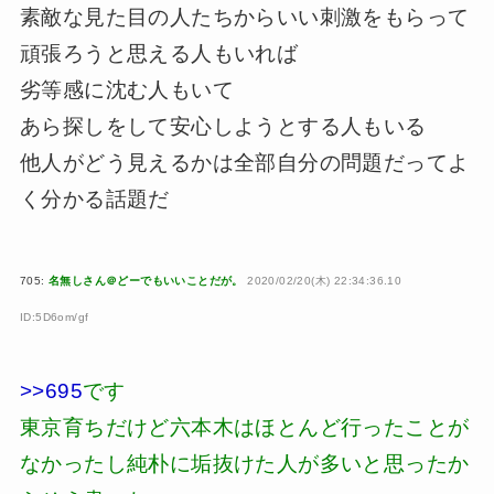
素敵な見た目の人たちからいい刺激をもらって
頑張ろうと思える人もいれば
劣等感に沈む人もいて
あら探しをして安心しようとする人もいる
他人がどう見えるかは全部自分の問題だってよ
く分かる話題だ
705:
名無しさん＠どーでもいいことだが。
2020/02/20(木) 22:34:36.10
ID:5D6om/gf
>>695
です
東京育ちだけど六本木はほとんど行ったことが
なかったし純朴に垢抜けた人が多いと思ったか