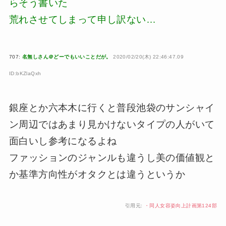
らそう書いた
荒れさせてしまって申し訳ない…
707:
名無しさん＠どーでもいいことだが。
2020/02/20(木) 22:46:47.09
ID:bKZlaQxh
銀座とか六本木に行くと普段池袋のサンシャイ
ン周辺ではあまり見かけないタイプの人がいて
面白いし参考になるよね
ファッションのジャンルも違うし美の価値観と
か基準方向性がオタクとは違うというか
引用元:
・同人女容姿向上計画第124部