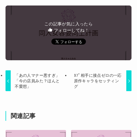
【警告】医師「米国では”ヘロインと同じくらいヤ
バい薬”が日本では平気で処方されてる」
【画像】坂口杏里、逃走してウ●カスまで晒され
この記事が気に入ったら
るｗｗｗｗｗ
フォローしてね！
Powered by livedoor 相互RSS
「あの人マナー悪すぎ」
ｶﾌﾟ相手に接点ゼロの一応
「今の店員みた？ほんと
原作キャラをセッティン
不愛想」
グ
関連記事