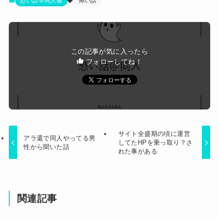
【悲報】高市早苗に逆らった財務官僚、異例の左
恐い話＠同人板
怖い話
「実写かと思いました」
遷ｗｗｗｗｗｗｗｗ
【画像】JKダンス部、部員の８割が巨乳のムホホ
部だったｗｗｗｗ
子宝祈願で有名な神社にお参りに行った時、女の
この記事が気に入ったら
子が生まれるという赤い石を持ち帰ったら男の子
フォローしてね！
Powered by livedoor 相互RSS
を出産。しばらくしてお礼も兼ねて石を返しに行
こうと思って石を見ると…
サイト全盛期の頃に運営
アラ還で同人やってる男
してたHPを乗っ取り？さ
性から聞いた話
れた事がある
関連記事