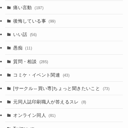
痛い言動
(197)
後悔している事
(99)
いい話
(56)
愚痴
(11)
質問・相談
(285)
コミケ・イベント関連
(43)
[サークル⇔買い専]ちょっと聞きたいこと
(73)
元同人誌印刷職人が答えるスレ
(8)
オンライン同人
(81)