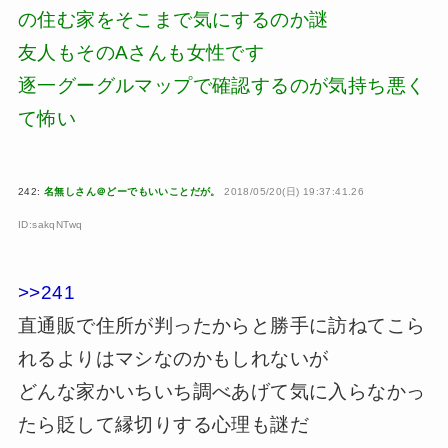
の住む家をそこまで気にするのか謎
友人もそのAさんも女性です
逐一グーグルマップで確認するのが気持ち悪く
て怖い
242:
名無しさん＠どーでもいいことだが。
2018/05/20(日) 19:37:41.26
ID:sakqNTwq
>>241
直通販で住所が判ったからと勝手に訪ねてこら
れるよりはマシなのかもしれないが
どんな家かいちいち調べあげて気に入らなかっ
たら貶して縁切りする心理も謎だ