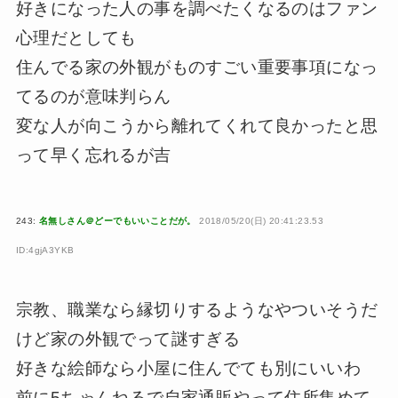
好きになった人の事を調べたくなるのはファン
心理だとしても
住んでる家の外観がものすごい重要事項になっ
てるのが意味判らん
変な人が向こうから離れてくれて良かったと思
って早く忘れるが吉
243:
名無しさん＠どーでもいいことだが。
2018/05/20(日) 20:41:23.53
ID:4gjA3YKB
宗教、職業なら縁切りするようなやついそうだ
けど家の外観でって謎すぎる
好きな絵師なら小屋に住んでても別にいいわ
前に5ちゃんねるで自家通販やって住所集めて