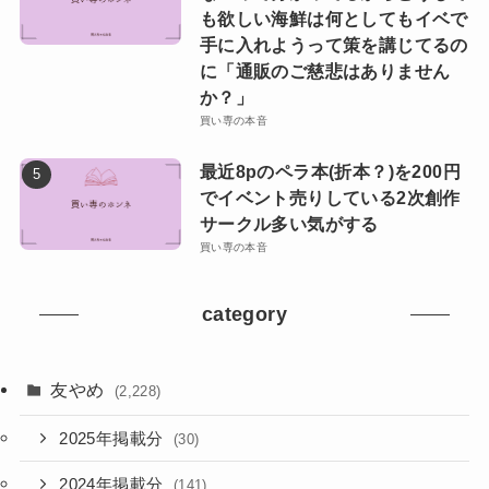
も欲しい海鮮は何としてもイベで
手に入れようって策を講じてるの
に「通販のご慈悲はありません
か？」
買い専の本音
最近8pのペラ本(折本？)を200円
でイベント売りしている2次創作
サークル多い気がする
買い専の本音
category
友やめ
(2,228)
2025年掲載分
(30)
2024年掲載分
(141)