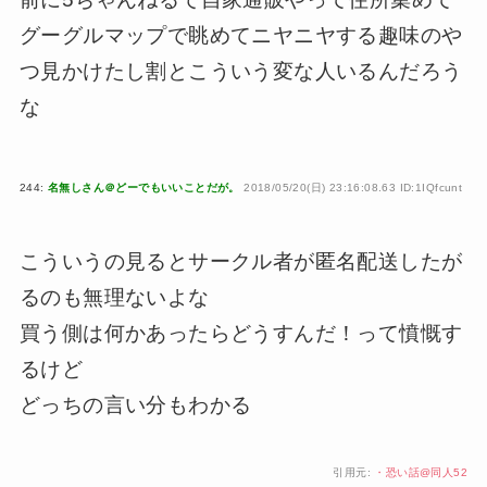
グーグルマップで眺めてニヤニヤする趣味のや
つ見かけたし割とこういう変な人いるんだろう
な
244:
名無しさん＠どーでもいいことだが。
2018/05/20(日) 23:16:08.63 ID:1IQfcunt
こういうの見るとサークル者が匿名配送したが
るのも無理ないよな
買う側は何かあったらどうすんだ！って憤慨す
るけど
どっちの言い分もわかる
引用元:
・恐い話@同人52