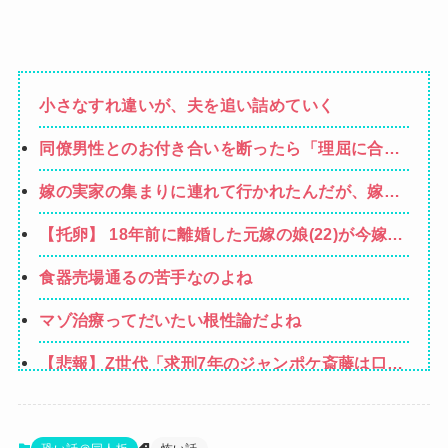
小さなすれ違いが、夫を追い詰めていく
同僚男性とのお付き合いを断ったら「理屈に合わ
ない主張を振りかざす感情的なヒステリー女」と
嫁の実家の集まりに連れて行かれたんだが、嫁が
言いふらされて・・・
仲介してくれるでもなく親戚の輪にポツン。誰か
【托卵】 18年前に離婚した元嫁の娘(22)が今嫁に
らも挨拶されず紹介もされずひたすら無視された
凸！余命宣告された元嫁の嘘を信じる娘に「真
食器売場通るの苦手なのよね
実」を隠し続ける俺へ、スレ民から大ブーイング
の嵐ｗｗ
マゾ治療ってだいたい根性論だよね
【悲報】Z世代「求刑7年のジャンポケ斎藤は口封
じに被害者殺した方が量刑軽かっただろ」←1万
【画像】漫画家・桂正和、最新のパンツ＆お尻の
いいね
イラスト投稿にネット衝撃「この質感の出し方」